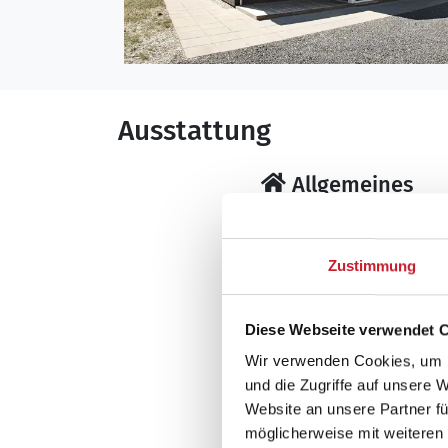
Ausstattung
Allgemeines
Baujahr: 2006
Haustiere erlaubt
Zustimmung
Nichtraucher
Wohnfläche: 120 
Diese Webseite verwendet 
Wohnbereich
Wir verwenden Cookies, um I
Flachbildfernsehe
und die Zugriffe auf unsere 
Kaminofen
Website an unsere Partner fü
möglicherweise mit weiteren