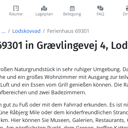
Räume
Lageplan
Belegung
FAQ
Dr
...
Lodskovvad
Ferienhaus 69301
69301 in Grævlingevej 4, Lo
roßen Naturgrundstück in sehr ruhiger Umgebung. Da
che und ein großes Wohnzimmer mit Ausgang zur teil
e Luft und ein Essen vom Grill genießen können. Die R
hlafbereichen und zwei Badezimmern.
 gut zu Fuß oder mit dem Fahrrad erkunden. Es ist ni
düne Råbjerg Mile oder dem kinderfreundlichen Stran
 km. Hier können Sie Museen, Galerien, Restaurants, 
en. Am nördlichsten Punkt, dem Grenen, treffen Katte