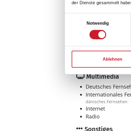
der Dienste gesammelt habe
Einwilligungsauswahl
Notwendig
Bad
Anzahl Duschen: 2
Anzahl Badezimme
Ablehnen
Anzahl Toiletten: 2
Multimedia
Deutsches Fernse
Internationales F
dänisches Fernsehen
Internet
Radio
Sonstiges