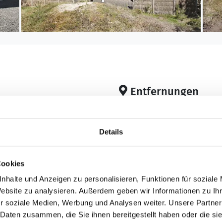
Entfernungen
Abstand Einkauf: 3.
Abstand Restaurant:
Details
Abstand Wasser: 3.0
m²
Cookies
Küche
nhalte und Anzeigen zu personalisieren, Funktionen für soziale
r
Dunstabzug
Website zu analysieren. Außerdem geben wir Informationen zu I
Geschirrspüler
r soziale Medien, Werbung und Analysen weiter. Unsere Partner
Herd
 Daten zusammen, die Sie ihnen bereitgestellt haben oder die s