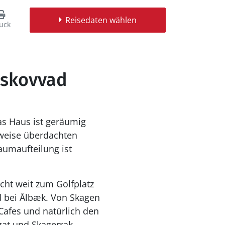
Reisedaten wählen
uck
dskovvad
s Haus ist geräumig
weise überdachten
aumaufteilung ist
cht weit zum Golfplatz
d bei Ålbæk. Von Skagen
Cafes und natürlich den
gat und Skagerrak