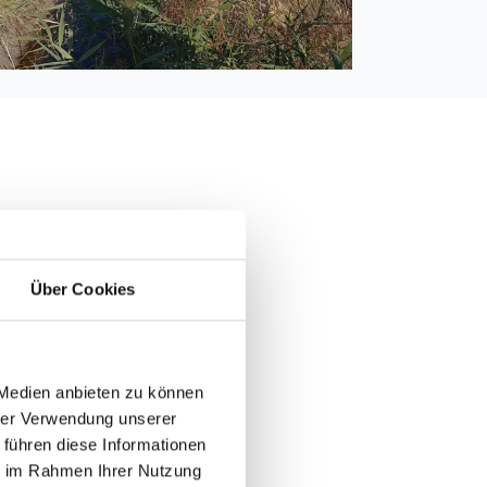
000 m
 3.000 m
Über Cookies
00 m
 Medien anbieten zu können
hrer Verwendung unserer
 führen diese Informationen
ie im Rahmen Ihrer Nutzung