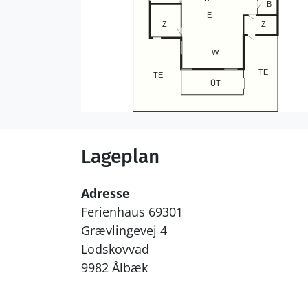
Lageplan
Adresse
Ferienhaus 69301
Grævlingevej 4
Lodskovvad
9982 Ålbæk