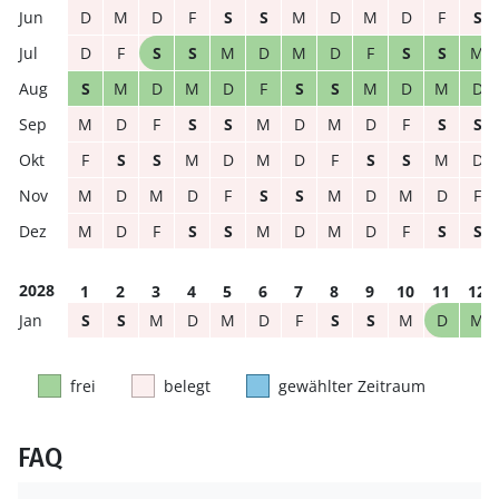
D
M
D
F
S
S
M
D
M
D
F
S
D
F
S
S
M
D
M
D
F
S
S
M
S
M
D
M
D
F
S
S
M
D
M
D
M
D
F
S
S
M
D
M
D
F
S
S
F
S
S
M
D
M
D
F
S
S
M
D
M
D
M
D
F
S
S
M
D
M
D
F
M
D
F
S
S
M
D
M
D
F
S
S
2028
1
2
3
4
5
6
7
8
9
10
11
12
S
S
M
D
M
D
F
S
S
M
D
M
frei
belegt
gewählter Zeitraum
FAQ