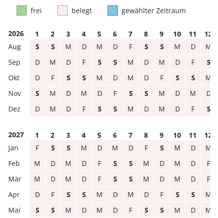
frei
belegt
gewählter Zeitraum
2026
1
2
3
4
5
6
7
8
9
10
11
12
S
S
M
D
M
D
F
S
S
M
D
M
D
M
D
F
S
S
M
D
M
D
F
S
D
F
S
S
M
D
M
D
F
S
S
M
S
M
D
M
D
F
S
S
M
D
M
D
D
M
D
F
S
S
M
D
M
D
F
S
2027
1
2
3
4
5
6
7
8
9
10
11
12
F
S
S
M
D
M
D
F
S
M
D
M
M
D
M
D
F
S
S
M
D
M
D
F
M
D
M
D
F
S
S
M
D
M
D
F
D
F
S
S
M
D
M
D
F
S
S
M
S
S
M
D
M
D
F
S
S
M
D
M