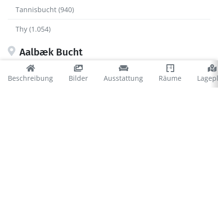
Tannisbucht (940)
Thy (1.054)
Aalbæk Bucht
Aalbæk (167)
Beschreibung
Bilder
Ausstattung
Räume
Lagep
Bratten (198)
Bunken (46)
Hulsig (22)
Lodskovvad (77)
© 2026 Ferienhausvermittlung Kröger+Rehn GmbH
Impressum
Datenschutz
Cookies
∴