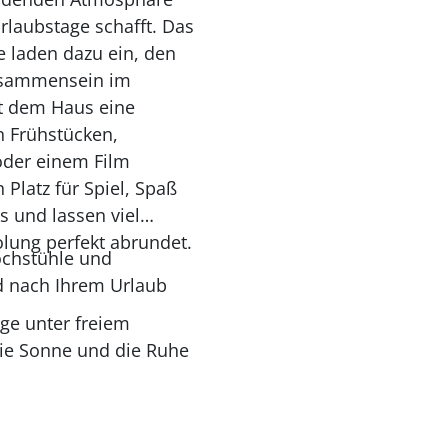
rlaubstage schafft. Das
e laden dazu ein, den
eisammensein im
ht dem Haus eine
n Frühstücken,
der einem Film
 Platz für Spiel, Spaß
 und lassen viel
olung perfekt abrundet.
ochstühle und
d nach Ihrem Urlaub
ge unter freiem
die Sonne und die Ruhe
d daher besonders
 entspannen. Nach einem
 und die letzten