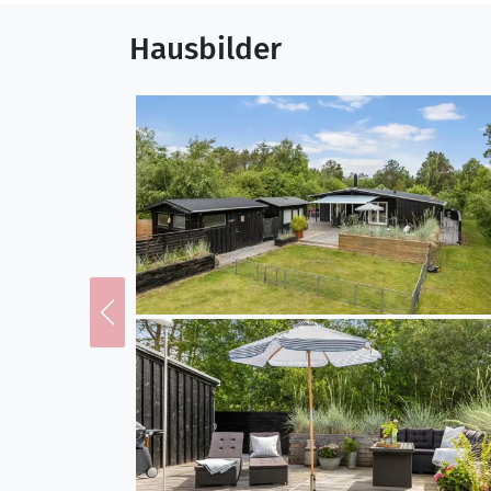
Sonnenstrahlen des Ta
angenehme Erfrischung 
Hausbilder
geschützte Sitzplätze u
Abendessen unter freiem
bewusst zu genießen.
Entdecke deine Umge
Die Musvågevej liegt im
abwechslungsreiche Nat
Wander- und Spazierweg
Naturgebiete schlängel
durch die nordjütländis
begegnen Sie Rehen, Hase
Nähe einiger der schöns
Ålbæk Klitplantage, erl
breiten Sandstrände an
und dem beruhigenden R