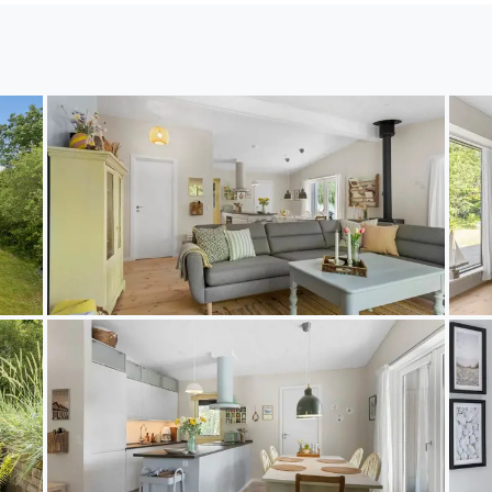
ges genießen. Die Außendusche sorgt an warmen Som
oder einen belebenden Start in den Morgen. Rund u
nd gemütliche Ecken für den Morgenkaffee, ein gutes 
 Himmel. Hier fällt es leicht, zur Ruhe zu kommen 
bung
 naturschönen Lodskovvad, das für seine ruhige Lage
ur bekannt ist. Vom Ferienhaus aus haben Sie direkt
en der Umgebung, die sich durch Wälder, Heideland
n. Perfekt für ausgedehnte Spaziergänge mit den Hun
che Landschaft. Die Region bietet ein reiches Tierleb
n oder einer Vielzahl von Vogelarten. Gleichzeitig b
ten Naturattraktionen Nordjütlands. Unternehmen Si
eben Sie die beeindruckende Wanderdüne Råbjerg Mil
 der Kattegatküste. Dort können Sie den Sand zwisch
auschen der Wellen lauschen. Nach einem erlebnisr