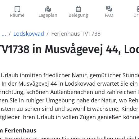
Räume
Lageplan
Belegung
FAQ
Dr
...
Lodskovvad
Ferienhaus TV1738
TV1738 in Musvågevej 44, L
rlaub inmitten friedlicher Natur, gemütlicher Stund
In der Musvågevej 44 in Lodskovvad erwartet Sie ei
inrichtung, schönen Außenbereichen und zahlreichen 
en Sie in ruhiger Umgebung nahe der Natur, wo Reh
enstern zu sehen sind und sowohl Erwachsene, Kinder 
tglieder ihren Urlaub in vollen Zügen genießen könne
m Ferienhaus
s Ferienhauses werden Sie von einer hellen und ei