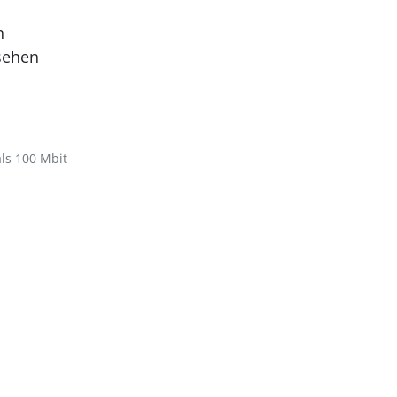
n
sehen
als 100 Mbit