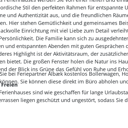
ordische Stil den perfekten Rahmen für entspannte U
me und Authentizität aus, und die freundlichen Räum
lassen. Hier stehen Gemütlichkeit und gemeinsames B
ackvolle Einrichtung mit viel Liebe zum Detail verlei
rsönlichkeit. Die Familie kann sich zu ausgedehnte
n und entspannten Abenden mit guten Gesprächen o
es Highlight ist der Aktivitätsraum, der zusätzlichen
bietet. Die großen Fenster holen die Natur ins Haus
end der Blick ins Grüne das Gefühl von Ruhe und Erh
Sie bei Feriepartner Ålbæk kostenlos Bollerwagen, H
 können. Sie können diese direkt im Büro abholen un
 Freien
erienhauses sind wie geschaffen für lange Urlaubsta
rassen liegen geschützt und ungestört, sodass Sie 
en können. Ein Teil der Terrasse ist eingezäunt un
nder und Hunde. Hier können alle sicher spielen und
der Natur können Sie sich im Wildnisbad zurücklehnen