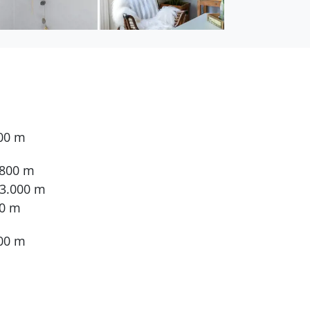
e unter dem
800 m
.800 m
 3.000 m
00 m
00 m