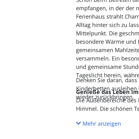
empfangen, in der der n
Ferienhaus strahlt Char
Alltag hinter sich zu 
Mittelpunkt. Die geschm
besondere Wärme und Pe
gemeinsamen Mahlzeite
versammeln. Ein besonder
und gemeinsame Stunden 
Tageslicht herein, währ
Denken Sie daran, dass 
Kinderbetten ausleihen
Genieße das Leben im
wieder zurückbringen.
Die Außenbereiche des F
Himmel. Die schönen Ter
ganz unbeschwert genieß
Mehr anzeigen
praktisch für kleine Ki
erlebnisreichen Tag in 