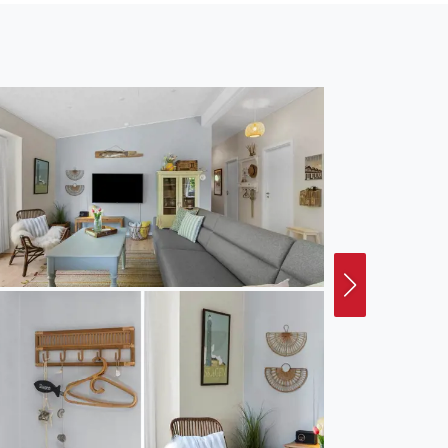
mertagen für eine
m das Haus finden Sie
Buch oder ein
und den Urlaub ganz
 und seine
en Zugang zu den vielen
schaften und offene
den oder Fahrradtouren
en, und mit etwas Glück
efinden Sie sich in der
e einen Ausflug zur
e oder besuchen Sie die
en den Zehen spüren
eichen Tag kehren Sie