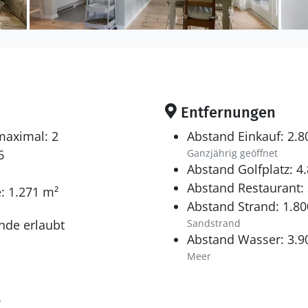
phäre des Ferienhauses zurück und genießen die Still
el.
Entfernungen
maximal: 2
Abstand Einkauf: 2.
6
Ganzjährig geöffnet
Abstand Golfplatz: 4
Abstand Restaurant:
: 1.271 m²
Abstand Strand: 1.8
nde erlaubt
Sandstrand
Abstand Wasser: 3.9
Meer
6