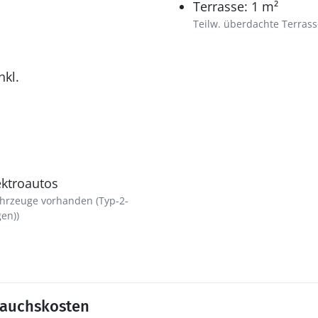
Terrasse: 1 m²
Teilw. überdachte Terrass
nkl.
ektroautos
ahrzeuge vorhanden (Typ-2-
en))
rauchskosten