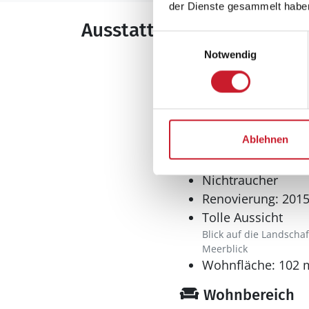
der Dienste gesammelt habe
Ausstattung
Einwilligungsauswahl
Notwendig
Allgemeines
Anzahl Personen: 
Baujahr: 1966
Grundstücksfläche
Ablehnen
Naturgrundstück
Inkl. Endreinigung
Nichtraucher
Renovierung: 201
Tolle Aussicht
Blick auf die Landschaf
Meerblick
Wohnfläche: 102 
Wohnbereich