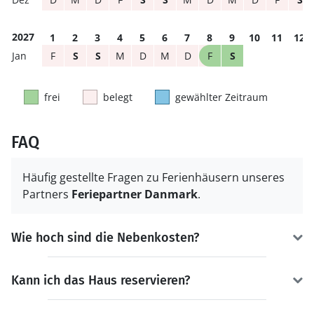
2027
1
2
3
4
5
6
7
8
9
10
11
12
F
S
S
M
D
M
D
F
S
frei
belegt
gewählter Zeitraum
FAQ
Häufig gestellte Fragen zu Ferienhäusern unseres
Partners
Feriepartner Danmark
.
Wie hoch sind die Nebenkosten?
Kann ich das Haus reservieren?