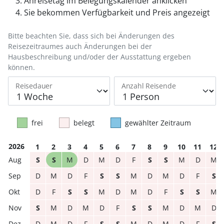
Anreisetag im Belegungskalender anklicken
Sie bekommen Verfügbarkeit und Preis angezeigt
Bitte beachten Sie, dass sich bei Änderungen des
Reisezeitraumes auch Änderungen bei der
Hausbeschreibung und/oder der Ausstattung ergeben
können.
Reisedauer
Anzahl Reisende
frei
belegt
gewählter Zeitraum
2026
1
2
3
4
5
6
7
8
9
10
11
12
S
S
M
D
M
D
F
S
S
M
D
M
D
M
D
F
S
S
M
D
M
D
F
S
D
F
S
S
M
D
M
D
F
S
S
M
S
M
D
M
D
F
S
S
M
D
M
D
D
M
D
F
S
S
M
D
M
D
F
S