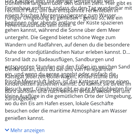
Das Kattegat liegt nur wenige Gehminuten vom
Dunkelheit langsam über den Garten zieht. Hier gibt es
Ferienhaus entfernt, sodass du den Tag wunderbar mit
reichlich Platz, um das entspannte Ferienleben in
einem frischen Morgenspaziergang zum Wasser
ruhiger Umgebung zu genießen – genau so, wie ein
beginnen oder abends entlang der Küste spazieren
Ferienhausurlaub sein sollte.
gehen kannst, während die Sonne über dem Meer
untergeht. Die Gegend bietet schöne Wege zum
Wandern und Radfahren, auf denen du die besondere
Ruhe der nordjütländischen Natur erleben kannst. Der
Strand lädt zu Badeausflügen, Sandburgen und
entspannten Stunden mit den Füßen im weichen Sand
Denke daran, dass du bei uns von Feriepartner
ein, und wenn du gerne angelst oder einfach die
Kattegat jederzeit Bollerwagen, Kinderstühle und
frische Meeresluft liebst, ist das Kattegat immer einen
Kinderbetten ausleihen kannst. Du kannst sie direkt im
Besuch wert. Gleichzeitig gibt es gute Möglichkeiten für
Büro abholen und nach deinem Urlaub wieder bei uns
kleine Ausflüge in die gemütlichen Orte der Umgebung,
zurückgeben.
wo du ein Eis am Hafen essen, lokale Geschäfte
besuchen oder die maritime Atmosphäre am Wasser
genießen kannst.
Mehr anzeigen