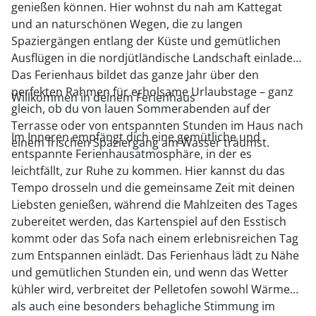
genießen können. Hier wohnst du nah am Kattegat
und an naturschönen Wegen, die zu langen
Spaziergängen entlang der Küste und gemütlichen
Ausflügen in die nordjütländische Landschaft einladen.
Das Ferienhaus bildet das ganze Jahr über den
perfekten Rahmen für erholsame Urlaubstage – ganz
Willkommen in deinem Ferienhaus
gleich, ob du von lauen Sommerabenden auf der
Terrasse oder von entspannten Stunden im Haus nach
Im Inneren empfängt dich eine gemütliche und
einem frischen Spaziergang am Wasser träumst.
entspannte Ferienhausatmosphäre, in der es
leichtfällt, zur Ruhe zu kommen. Hier kannst du das
Tempo drosseln und die gemeinsame Zeit mit deinen
Liebsten genießen, während die Mahlzeiten des Tages
zubereitet werden, das Kartenspiel auf den Esstisch
kommt oder das Sofa nach einem erlebnisreichen Tag
zum Entspannen einlädt. Das Ferienhaus lädt zu Nähe
und gemütlichen Stunden ein, und wenn das Wetter
kühler wird, verbreitet der Pelletofen sowohl Wärme
als auch eine besonders behagliche Stimmung im