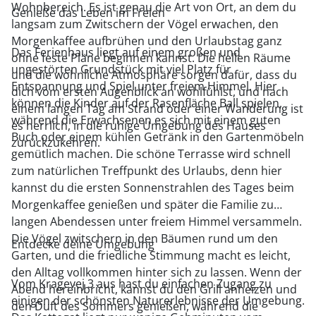
Wohnbereich. Es ist genau die Art von Ort, an dem du
Genieße das Leben im Freien
langsam zum Zwitschern der Vögel erwachen, den
Morgenkaffee aufbrühen und den Urlaubstag ganz
Das Ferienhaus liegt auf einem großen und
ohne feste Pläne beginnen kannst. Die hellen Räume
ungestörten Grundstück mit viel Platz für
und die wohnliche Atmosphäre sorgen dafür, dass du
Entspannung und Spiel unter freiem Himmel. Hier
dich vom ersten Augenblick an wohlfühlst, und nach
können die Kinder auf der Rasenfläche Ball spielen,
einem langen Tag am Strand oder einer Wanderung ist
während die Erwachsenen es sich mit einem guten
es herrlich, in die ruhige Umgebung des Hauses
Buch oder einem kühlen Getränk in den Gartenmöbeln
zurückzukehren.
gemütlich machen. Die schöne Terrasse wird schnell
zum natürlichen Treffpunkt des Urlaubs, denn hier
kannst du die ersten Sonnenstrahlen des Tages beim
Morgenkaffee genießen und später die Familie zu
langen Abendessen unter freiem Himmel versammeln.
Die Vögel zwitschern in den Bäumen rund um den
Entdecke deine Umgebung
Garten, und die friedliche Stimmung macht es leicht,
den Alltag vollkommen hinter sich zu lassen. Wenn der
Vom Kragevej 3 aus hast du einfachen Zugang zu
Abend hereinbricht, kannst du den Grill anheizen und
einigen der schönsten Naturerlebnisse der Umgebung.
den Duft des Sommers genießen, während die