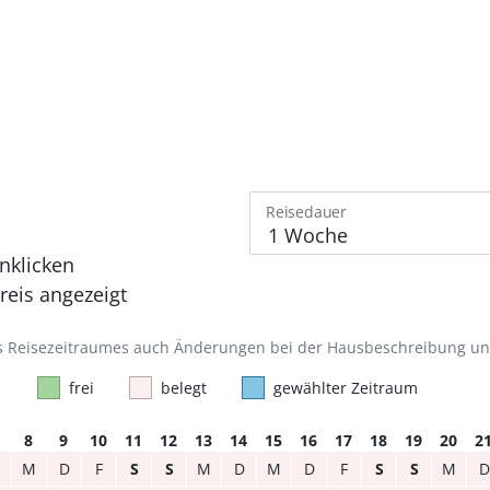
Reisedauer
nklicken
eis angezeigt
des Reisezeitraumes auch Änderungen bei der Hausbeschreibung u
frei
belegt
gewählter Zeitraum
8
9
10
11
12
13
14
15
16
17
18
19
20
2
M
D
F
S
S
M
D
M
D
F
S
S
M
D