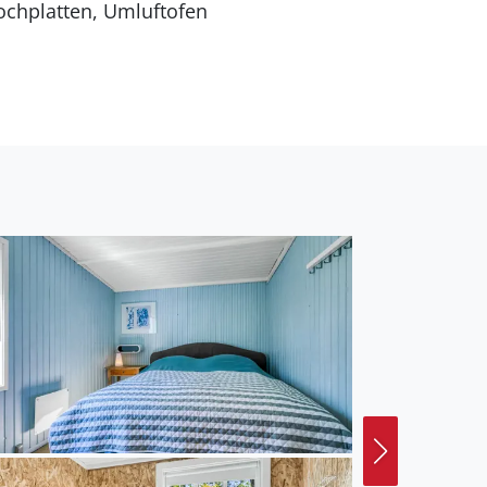
 Entfernung zum Meer
smöglichkeit liegt 990 m
bt es 15 m² überdachte
 ein Grill zur
och nur für größere
 wurde 1966 gebaut.
ngen. Die