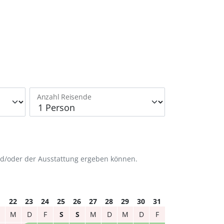
Anzahl Reisende
nd/oder der Ausstattung ergeben können.
1
22
23
24
25
26
27
28
29
30
31
M
D
F
S
S
M
D
M
D
F