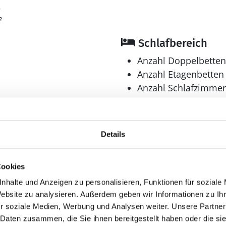
5
²
Schlafbereich
Anzahl Doppelbetten
Anzahl Etagenbetten 
Anzahl Schlafzimmer
Bad
Anzahl Badezimmer:
Details
Anzahl Toiletten: 1
Waschmaschine
Cookies
Aussenbereich
nhalte und Anzeigen zu personalisieren, Funktionen für soziale
Grill
Website zu analysieren. Außerdem geben wir Informationen zu I
Schaukel
r soziale Medien, Werbung und Analysen weiter. Unsere Partner
 Daten zusammen, die Sie ihnen bereitgestellt haben oder die s
Terrasse, überdacht