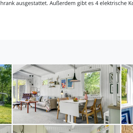
Es gibt 1 Badezimmer mit Duschnische und 1 Toilette.
iegt auf einem 1252 m² großen Gartengrundstück. Die
ernung zum Fjord beträgt 6880 m. Die nächste Einkauf
and von 6200 m gibt es einen Golfplatz. Außerdem gi
ffenes Terrassenareal zur Verfügung. Schaukel. Es steht
uf dem Grundstück.
ch für 6 Personen. 2 der Schlafplätze eignen sich jed
e Ferienunterkunft hat eine Wohnfläche von 78 m² und
erkunft renoviert. Es ist erlaubt 1 Haustier mitzubri