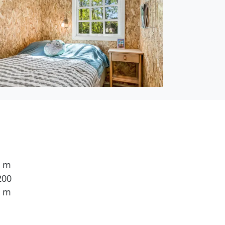
en Kaminofen.
en. 2 Schlafplätze in
es 1 Fernseher mit
0 m
200
0 m