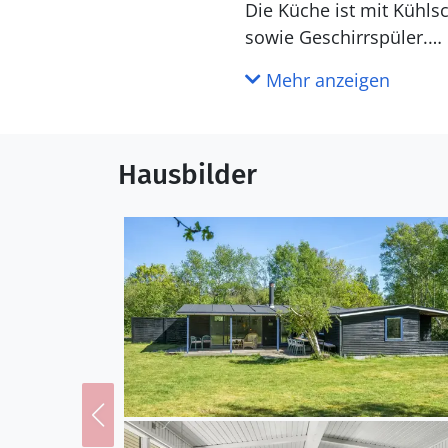
Die Küche ist mit Kühlschrank ausgestattet. Außerdem gibt es 4 elektrische Kochplatten, Umluftofen
sowie Geschirrspüler.
Mehr anzeigen
WC und Bad
Hausbilder
Draußen
Die Ferienunterkunft l
beträgt 340 m. Die Entf
entfernt. In einem Abst
Terrasse. Es steht ein o
Verfügung. Parkplatz a
Einrichtung
Das Ferienhaus eignet si
Kinder (4-11 Jahre). Di
1985 wurde die Ferienunt