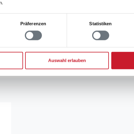
n.
 an Jugendgruppen
Präferenzen
Statistiken
rauchskosten
uchskosten finden Sie im nächsten Schritt im Buchun
Auswahl erlauben