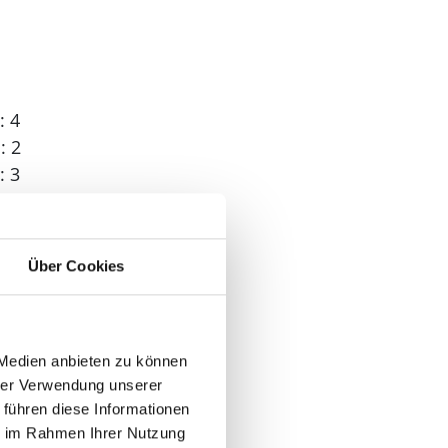
: 4
: 2
: 3
 1
Über Cookies
 Medien anbieten zu können
hrer Verwendung unserer
 führen diese Informationen
ie im Rahmen Ihrer Nutzung
 m²