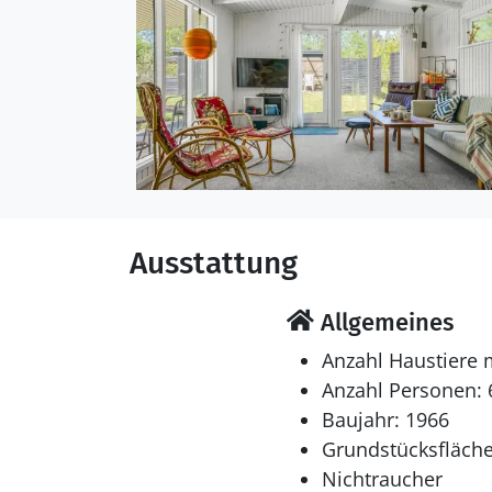
Ferienunterkunft ist m
Schlafverhältnisse
Die Schlafplätze verteil
einem Etagenbett.
Multimedien
In der Ferienunterkunft 
Ausstattung
Smart-TV. DVD-Player.1 
Allgemeines
Anzahl Haustiere 
Anzahl Personen: 
Baujahr: 1966
Grundstücksfläche
Nichtraucher