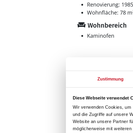
Renovierung: 198
Wohnfläche: 78 m
Wohnbereich
Kaminofen
Küche
Geschirrspüler
Zustimmung
Kühlschrank
Diese Webseite verwendet 
Multimedia
Wir verwenden Cookies, um I
DVD-Player
und die Zugriffe auf unsere 
Website an unsere Partner fü
möglicherweise mit weiteren