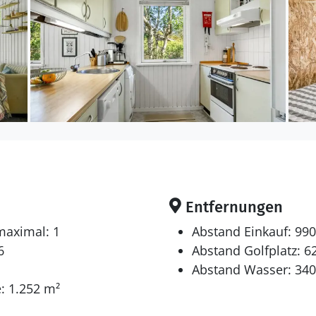
it Waschmaschine ausgestattet. Es gibt außerdem ein
en sich auf 3 Schlafräume. 4 Schlafplätze in Doppelbett
gibt es einen Fernseher. In der Ferienunterkunft gibt 
Bluetooth-Lautsprecher.
Entfernungen
maximal: 1
Abstand Einkauf: 99
6
Abstand Golfplatz: 6
Abstand Wasser: 34
: 1.252 m²