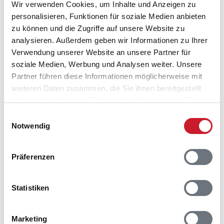
Wir verwenden Cookies, um Inhalte und Anzeigen zu
personalisieren, Funktionen für soziale Medien anbieten
Bitte beachten Sie, dass sich bei Änderungen des
zu können und die Zugriffe auf unsere Website zu
Reisezeitraumes auch Änderungen bei der
Hausbeschreibung und/oder der Ausstattung ergeben
analysieren. Außerdem geben wir Informationen zu Ihrer
können.
Verwendung unserer Website an unsere Partner für
soziale Medien, Werbung und Analysen weiter. Unsere
Reisedauer
Anzahl Reisende
Partner führen diese Informationen möglicherweise mit
weiteren Daten zusammen, die Sie ihnen bereitgestellt
haben oder die sie im Rahmen Ihrer Nutzung der Dienste
frei
belegt
gewählter Zeitraum
gesammelt haben.
Einwilligungsauswahl
Notwendig
2026
1
2
3
4
5
6
7
8
9
10
11
12
S
S
M
D
M
D
F
S
S
M
D
M
Präferenzen
D
M
D
F
S
S
M
D
M
D
F
S
D
F
S
S
M
D
M
D
F
S
S
M
Statistiken
S
M
D
M
D
F
S
S
M
D
M
D
D
M
D
F
S
S
M
D
M
D
F
S
Marketing