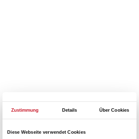
Belegungskalender
Zustimmung
Details
Über Cookies
Reisedauer auswählen
Anzahl Reisende auswählen
Anreisetag im Belegungskalender anklicken
Diese Webseite verwendet Cookies
Sie bekommen Verfügbarkeit und Preis angezeigt