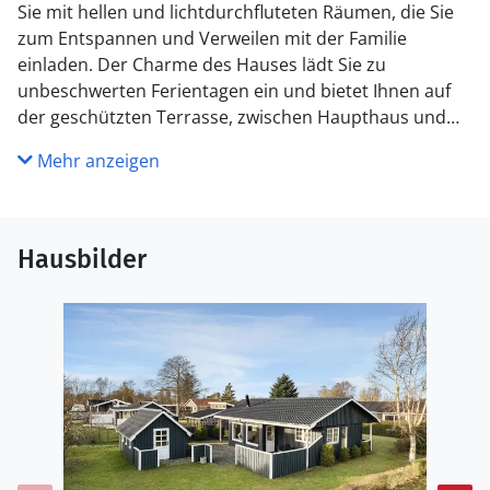
Sie mit hellen und lichtdurchfluteten Räumen, die Sie
zum Entspannen und Verweilen mit der Familie
einladen. Der Charme des Hauses lädt Sie zu
unbeschwerten Ferientagen ein und bietet Ihnen auf
der geschützten Terrasse, zwischen Haupthaus und
Nebengebäude den idealen Raum für gemeinsame
Mehr anzeigen
Grillabende oder Spielenachmittage im Freien.
Spazieren Sie mit Ihrer Strandtasche zum Sandstrand,
wo Sie sonnenbaden und schwimmen oder lange
Hausbilder
Spaziergänge unternehmen können, das flache Wasser
bietet auch gute Möglichkeiten für Kajak und Stand Up
Paddling. Erkunden Sie die Küstenlandschaft auf den
Kleepfaden, besuchen Sie den beschaulichen Hafen
und bestaunen Sie im Naturschutzgebiet Lille Vildmose
Königsadler, Wildschweine und Kraniche. Planen Sie
auch einen Tagesausflug nach Aalborg und erleben die
Großstadt in Nordjütland.