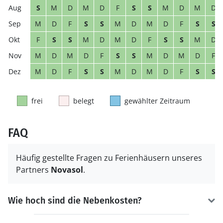
S
M
D
M
D
F
S
S
M
D
M
D
M
D
F
S
S
M
D
M
D
F
S
S
F
S
S
M
D
M
D
F
S
S
M
D
M
D
M
D
F
S
S
M
D
M
D
F
M
D
F
S
S
M
D
M
D
F
S
S
frei
belegt
gewählter Zeitraum
FAQ
Häufig gestellte Fragen zu Ferienhäusern unseres
Partners
Novasol
.
Wie hoch sind die Nebenkosten?