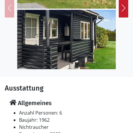
Der Naldmose Strand befindet sich am Ende der
Straße. Der Strand ist kinderfreundlich und man kann
hier mehrmals am Tag ein erfrischendes Bad nehmen.
Der Als-Pfad führt direkt am Grundstück vorbei, und
der größte Wald von Als, Nørreskoven, ist nur wenige
Gehminuten entfernt und bietet gute Wanderwege,
mehrere Waldseen und Aktivitäten für Jung und Alt.
Vom Fähranleger in Fynshav können Sie einen schönen
Tagesausflug nach Fünen oder Ærø unternehmen.
Ausstattung
Allgemeines
Anzahl Personen: 6
Baujahr: 1962
Nichtraucher