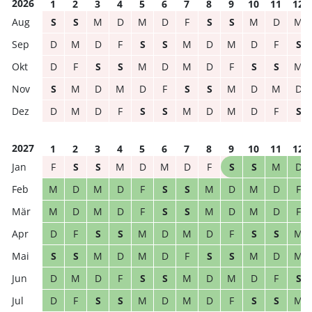
2026
1
2
3
4
5
6
7
8
9
10
11
12
S
S
M
D
M
D
F
S
S
M
D
M
D
M
D
F
S
S
M
D
M
D
F
S
D
F
S
S
M
D
M
D
F
S
S
M
S
M
D
M
D
F
S
S
M
D
M
D
D
M
D
F
S
S
M
D
M
D
F
S
2027
1
2
3
4
5
6
7
8
9
10
11
12
F
S
S
M
D
M
D
F
S
S
M
D
M
D
M
D
F
S
S
M
D
M
D
F
M
D
M
D
F
S
S
M
D
M
D
F
D
F
S
S
M
D
M
D
F
S
S
M
S
S
M
D
M
D
F
S
S
M
D
M
D
M
D
F
S
S
M
D
M
D
F
S
D
F
S
S
M
D
M
D
F
S
S
M