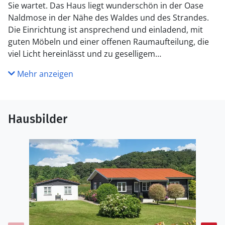
Sie wartet. Das Haus liegt wunderschön in der Oase
Naldmose in der Nähe des Waldes und des Strandes.
Die Einrichtung ist ansprechend und einladend, mit
guten Möbeln und einer offenen Raumaufteilung, die
viel Licht hereinlässt und zu geselligem
Beisammensein einlädt. Hier können Sie den ganzen
Mehr anzeigen
Tag die Ruhe genießen oder einen Spaziergang auf
dem Alsstienweg machen, der direkt am Haus
vorbeiführt. Kochen Sie in der modernen Küche und
genießen Sie Ihre Mahlzeiten am Esstisch mit Blick in
Hausbilder
den Garten.
An wärmeren Tagen können Sie sich auf die große
Terrasse zurückziehen. Für aktive Gäste gibt es viel
Platz zum Toben auf dem großen Grundstück, wo Sie
eine 12-Loch-Krolf-Bahn und einen Kegelfußball
vorfinden. Abends können Sie auf der Terrasse auch
grillen.