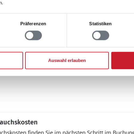
n.
Whirlpool
r: 2
Präferenzen
Statistiken
Aussenbereich
Gartenmöbel
Auswahl erlauben
Liegestuhl
rauchskosten
uchskosten finden Sie im nächsten Schritt im Buchun