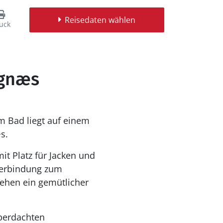
Reisedaten wählen
uck
egnæs
m Bad liegt auf einem
s.
t Platz für Jacken und
 Verbindung zum
tehen ein gemütlicher
berdachten