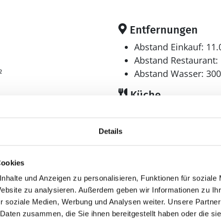
Entfernungen
Abstand Einkauf: 11
Abstand Restaurant:
²
Abstand Wasser: 30
Küche
r
Gefrierschrank
1-59 l.
Details
Geschirrspüler
Herd
Kaffeemaschine
Cookies
Kühlschrank
nhalte und Anzeigen zu personalisieren, Funktionen für soziale
Kühl-Gefrier-Kombi
Website zu analysieren. Außerdem geben wir Informationen zu I
Mikrowelle
r soziale Medien, Werbung und Analysen weiter. Unsere Partner
 Daten zusammen, die Sie ihnen bereitgestellt haben oder die s
Wellness