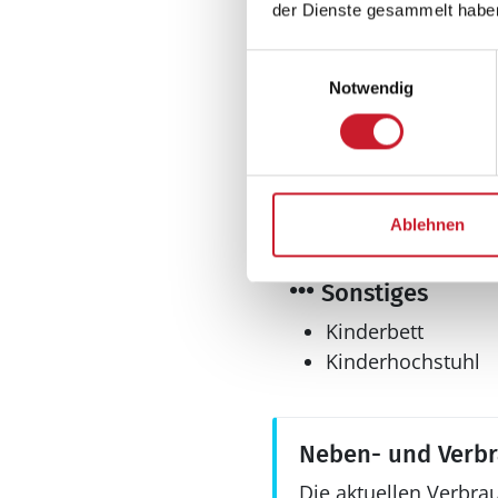
der Dienste gesammelt habe
Anzahl Duschen: 1
Einwilligungsauswahl
Anzahl Badezimme
Notwendig
Anzahl Toiletten: 2
Waschmaschine
Multimedia
DVD-Player
Ablehnen
Internet
Sonstiges
Kinderbett
Kinderhochstuhl
Neben- und Verb
Die aktuellen Verbra