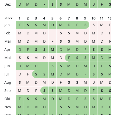
D
M
D
F
S
S
M
D
M
D
F
S
2027
1
2
3
4
5
6
7
8
9
10
11
12
F
S
S
M
D
M
D
F
S
S
M
D
M
D
M
D
F
S
S
M
D
M
D
F
M
D
M
D
F
S
S
M
D
M
D
F
D
F
S
S
M
D
M
D
F
S
S
M
S
S
M
D
M
D
F
S
S
M
D
M
D
M
D
F
S
S
M
D
M
D
F
S
D
F
S
S
M
D
M
D
F
S
S
M
S
M
D
M
D
F
S
S
M
D
M
D
M
D
F
S
S
M
D
M
D
F
S
S
F
S
S
M
D
M
D
F
S
S
M
D
M
D
M
D
F
S
S
M
D
M
D
F