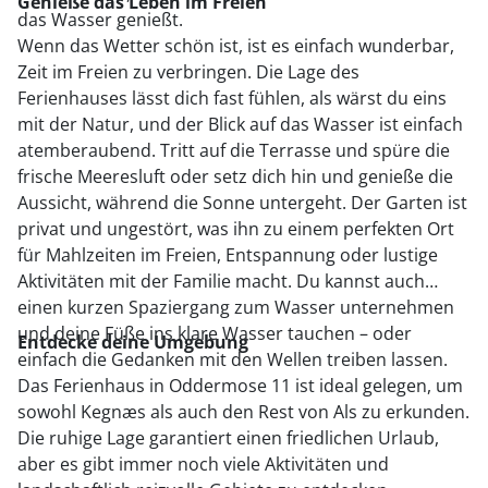
Genieße das Leben im Freien
das Wasser genießt.
Wenn das Wetter schön ist, ist es einfach wunderbar,
Zeit im Freien zu verbringen. Die Lage des
Ferienhauses lässt dich fast fühlen, als wärst du eins
mit der Natur, und der Blick auf das Wasser ist einfach
atemberaubend.
Tritt auf die Terrasse und spüre die
frische Meeresluft oder setz dich hin und genieße die
Aussicht, während die Sonne untergeht.
Der Garten ist
privat und ungestört, was ihn zu einem perfekten Ort
für Mahlzeiten im Freien, Entspannung oder lustige
Aktivitäten mit der Familie macht. Du kannst auch
einen kurzen Spaziergang zum Wasser unternehmen
und deine Füße ins klare Wasser tauchen – oder
Entdecke deine Umgebung
einfach die Gedanken mit den Wellen treiben lassen.
Das Ferienhaus in Oddermose 11 ist ideal gelegen, um
sowohl Kegnæs als auch den Rest von Als zu erkunden.
Die ruhige Lage garantiert einen friedlichen Urlaub,
aber es gibt immer noch viele Aktivitäten und