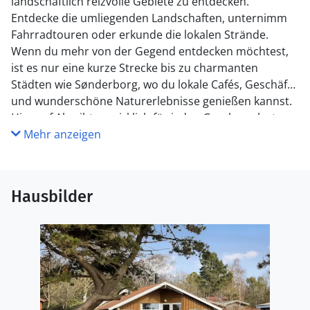
landschaftlich reizvolle Gebiete zu entdecken.
Entdecke die umliegenden Landschaften, unternimm
Fahrradtouren oder erkunde die lokalen Strände.
Wenn du mehr von der Gegend entdecken möchtest,
ist es nur eine kurze Strecke bis zu charmanten
Städten wie Sønderborg, wo du lokale Cafés, Geschäfte
und wunderschöne Naturerlebnisse genießen kannst.
Hier auf Als gibt es wirklich für jeden Geschmack etwas,
und du wirst einen Urlaub erleben, der sowohl
Mehr anzeigen
Entspannung als auch Abenteuer bietet.
Hausbilder