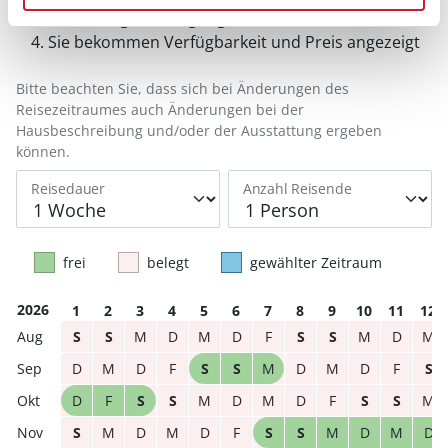
Anreisetag im Belegungskalender anklicken
Sie bekommen Verfügbarkeit und Preis angezeigt
Bitte beachten Sie, dass sich bei Änderungen des
Reisezeitraumes auch Änderungen bei der
Hausbeschreibung und/oder der Ausstattung ergeben
können.
Reisedauer
Anzahl Reisende
frei
belegt
gewählter Zeitraum
2026
1
2
3
4
5
6
7
8
9
10
11
12
S
S
M
D
M
D
F
S
S
M
D
M
D
M
D
F
S
S
M
D
M
D
F
S
D
F
S
S
M
D
M
D
F
S
S
M
S
M
D
M
D
F
S
S
M
D
M
D