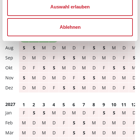
Auswahl erlauben
frei
belegt
gewählter Zeitraum
Ablehnen
2026
1
2
3
4
5
6
7
8
9
10
11
12
M
D
F
S
S
M
D
M
D
F
S
S
S
S
M
D
M
D
F
S
S
M
D
M
D
M
D
F
S
S
M
D
M
D
F
S
D
F
S
S
M
D
M
D
F
S
S
M
S
M
D
M
D
F
S
S
M
D
M
D
D
M
D
F
S
S
M
D
M
D
F
S
2027
1
2
3
4
5
6
7
8
9
10
11
12
F
S
S
M
D
M
D
F
S
S
M
D
M
D
M
D
F
S
S
M
D
M
D
F
M
D
M
D
F
S
S
M
D
M
D
F