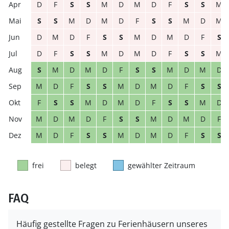
D
F
S
S
M
D
M
D
F
S
S
M
S
S
M
D
M
D
F
S
S
M
D
M
D
M
D
F
S
S
M
D
M
D
F
S
D
F
S
S
M
D
M
D
F
S
S
M
S
M
D
M
D
F
S
S
M
D
M
D
M
D
F
S
S
M
D
M
D
F
S
S
F
S
S
M
D
M
D
F
S
S
M
D
M
D
M
D
F
S
S
M
D
M
D
F
M
D
F
S
S
M
D
M
D
F
S
S
frei
belegt
gewählter Zeitraum
FAQ
Häufig gestellte Fragen zu Ferienhäusern unseres