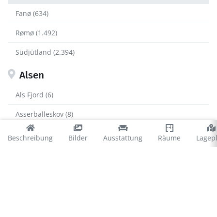
Fanø (634)
Rømø (1.492)
Südjütland (2.394)
Alsen
Als Fjord (6)
Asserballeskov (8)
Kegnæs (110)
Beschreibung
Bilder
Ausstattung
Räume
Lagep
Kettingskov (34)
Købingsmark (71)
Lavensby (34)
Mommark (127)