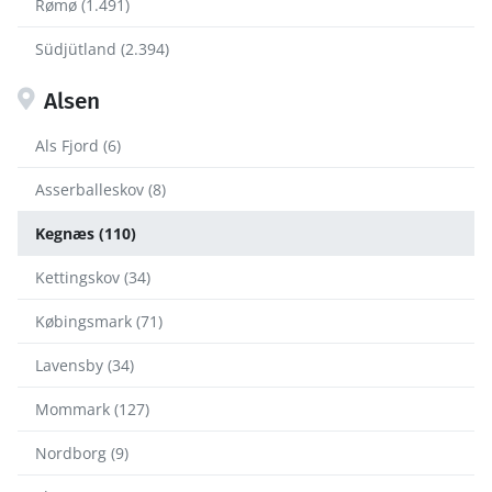
Rømø (1.491)
Südjütland (2.394)
Alsen
Als Fjord (6)
Asserballeskov (8)
Kegnæs (110)
Kettingskov (34)
Købingsmark (71)
Lavensby (34)
Mommark (127)
Nordborg (9)