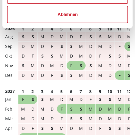
frei
belegt
gewählter Zeitraum
Ablehnen
2026
1
2
3
4
5
6
7
8
9
10
11
12
S
S
M
D
M
D
F
S
S
M
D
M
D
M
D
F
S
S
M
D
M
D
F
S
D
F
S
S
M
D
M
D
F
S
S
M
S
M
D
M
D
F
S
S
M
D
M
D
D
M
D
F
S
S
M
D
M
D
F
S
2027
1
2
3
4
5
6
7
8
9
10
11
12
F
S
S
M
D
M
D
F
S
S
M
D
M
D
M
D
F
S
S
M
D
M
D
F
M
D
M
D
F
S
S
M
D
M
D
F
D
F
S
S
M
D
M
D
F
S
S
M