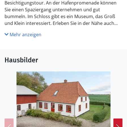
Besichtigungstour. An der Hafenpromenade können
Sie einen Spaziergang unternehmen und gut
bummeln. Im Schloss gibt es ein Museum, das Groß
und Klein interessiert. Erleben Sie in der Nähe auch
Dybbøl Mølle und Skanserne, hier entdecken Sie
Mehr anzeigen
Geschichte und eine schöne Natur. Im Norden liegen
Nordborg und das gleichnamige Schloss. Besuchen Sie
auch das Universe, wo Sie viel über Natur und Technik
lernen.
Hausbilder