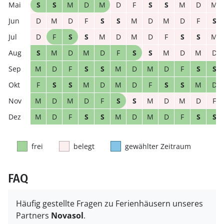
S
S
M
D
M
D
F
S
S
M
D
M
D
M
D
F
S
S
M
D
M
D
F
S
D
F
S
S
M
D
M
D
F
S
S
M
S
M
D
M
D
F
S
S
M
D
M
D
M
D
F
S
S
M
D
M
D
F
S
S
F
S
S
M
D
M
D
F
S
S
M
D
M
D
M
D
F
S
S
M
D
M
D
F
M
D
F
S
S
M
D
M
D
F
S
S
frei
belegt
gewählter Zeitraum
FAQ
Häufig gestellte Fragen zu Ferienhäusern unseres
Partners
Novasol
.