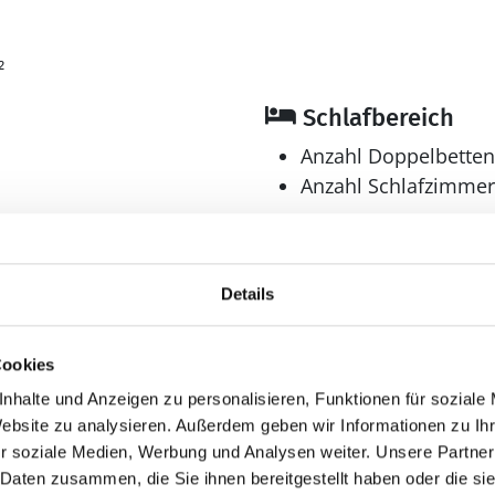
1
²
Schlafbereich
Anzahl Doppelbetten
Anzahl Schlafzimmer
Bad
Anzahl Duschen: 1
Details
Anzahl Badezimmer:
Anzahl Toiletten: 1
en
Dusche
Cookies
Waschmaschine
nhalte und Anzeigen zu personalisieren, Funktionen für soziale
Website zu analysieren. Außerdem geben wir Informationen zu I
r soziale Medien, Werbung und Analysen weiter. Unsere Partner
 Daten zusammen, die Sie ihnen bereitgestellt haben oder die s