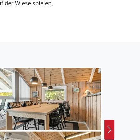
f der Wiese spielen,
e Insel ist auch ein
iefen Wäldern spazieren
die Stadt Sønderborg
n.