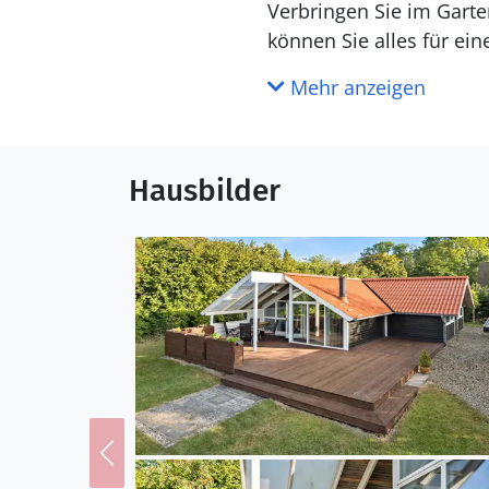
Verbringen Sie im Garte
können Sie alles für ei
Mehr anzeigen
Kegnæs bietet wundersch
Paradies für Angler. Ma
gehen oder das Schloss
Hausbilder
mit ihren vielen spanne