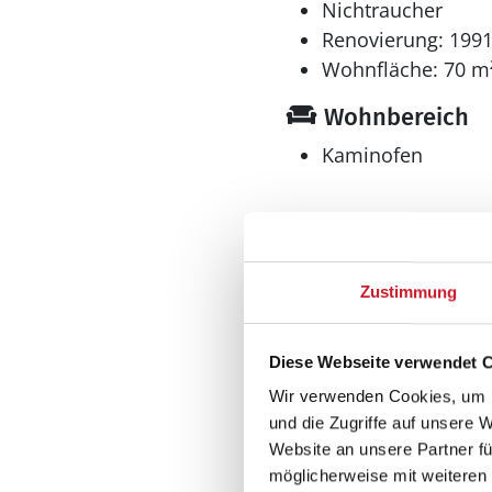
Nichtraucher
Renovierung: 199
Wohnfläche: 70 m
Wohnbereich
Kaminofen
Küche
Dunstabzug
Zustimmung
Geschirrspüler
Herd
Elektroherd mit Backof
Diese Webseite verwendet 
Kaffeemaschine
Wir verwenden Cookies, um I
Kühlschrank
und die Zugriffe auf unsere 
Tiefkühler: 60 l
Website an unsere Partner fü
Tiefkühlschrank
möglicherweise mit weiteren