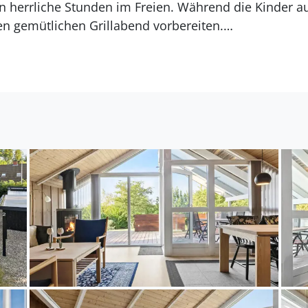
n herrliche Stunden im Freien. Während die Kinder au
nen gemütlichen Grillabend vorbereiten.
öne Natur mit guten kinderfreundlichen Stränden. Di
chen Sie einen Ausflug nach Alsen, wenn Sie in den t
 Nordborg besuchen möchten. Auch einen Ausflug in 
nden Geschäften sollten Sie sich nicht entgehen lasse