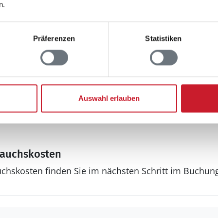
n.
Multimedia
Deutsches Fernsehe
Internet
Präferenzen
Statistiken
WLAN
Sonstiges
Haustyp
Auswahl erlauben
Ferienhaus
Wärmepumpe
rauchskosten
uchskosten finden Sie im nächsten Schritt im Buchun