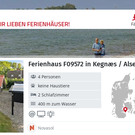
F
Ferienhaus F09572 in Kegnæs / Als
4 Personen
keine Haustiere
2 Schlafzimmer
400 m zum Wasser
Novasol