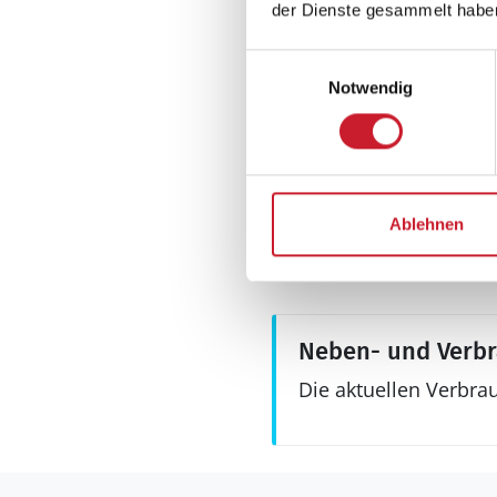
der Dienste gesammelt habe
Wellness
Sauna
Einwilligungsauswahl
Whirlpool
Notwendig
Aussenbereich
Gartenmöbel
Ablehnen
Grill
Terrasse: 1
Neben- und Verb
Die aktuellen Verbra