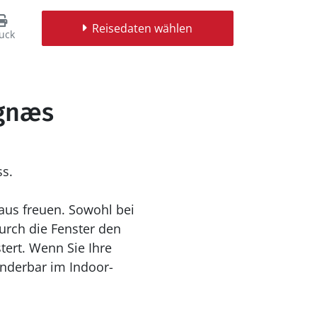
Reisedaten wählen
uck
egnæs
s.
aus freuen. Sowohl bei
rch die Fenster den
ert. Wenn Sie Ihre
nderbar im Indoor-