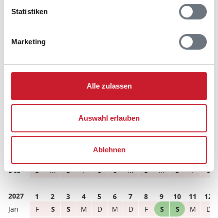
Hausbeschreibung und/oder der Ausstattung ergeben
Statistiken
können.
Reisedauer
Anzahl Reisende
Marketing
frei
belegt
gewählter Zeitraum
Alle zulassen
2026
1
2
3
4
5
6
7
8
9
10
11
12
S
S
M
D
M
D
F
S
S
M
D
M
Auswahl erlauben
D
M
D
F
S
S
M
D
M
D
F
S
D
F
S
S
M
D
M
D
F
S
S
M
Ablehnen
S
M
D
M
D
F
S
S
M
D
M
D
D
M
D
F
S
S
M
D
M
D
F
S
2027
1
2
3
4
5
6
7
8
9
10
11
12
F
S
S
M
D
M
D
F
S
S
M
D