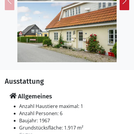
Strand, wo sich weite Felder, kleine Straßen und das
nahe Meer abwechseln. Unternehmen Sie
Spaziergänge zum Strand, beobachten Sie Vögel oder
besuchen Sie die lebendige Stadt Sønderborg mit
Schloss, Hafen und kulturellen Angeboten. Auch
Radtouren über den Kegnæs-Damm bieten sich an.
Ausstattung
Allgemeines
Anzahl Haustiere maximal: 1
Anzahl Personen: 6
Baujahr: 1967
Grundstücksfläche: 1.917 m²