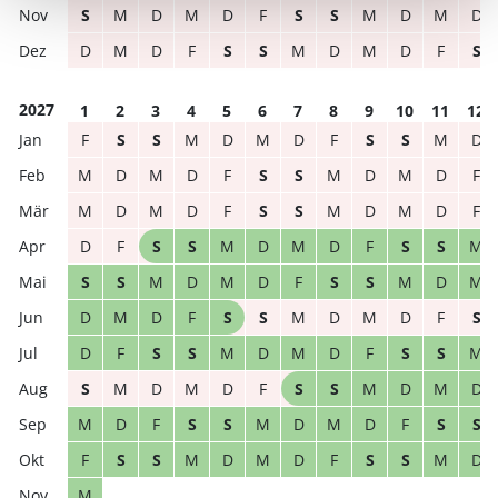
S
M
D
M
D
F
S
S
M
D
M
D
D
M
D
F
S
S
M
D
M
D
F
S
2027
1
2
3
4
5
6
7
8
9
10
11
12
F
S
S
M
D
M
D
F
S
S
M
D
M
D
M
D
F
S
S
M
D
M
D
F
M
D
M
D
F
S
S
M
D
M
D
F
D
F
S
S
M
D
M
D
F
S
S
M
S
S
M
D
M
D
F
S
S
M
D
M
D
M
D
F
S
S
M
D
M
D
F
S
D
F
S
S
M
D
M
D
F
S
S
M
S
M
D
M
D
F
S
S
M
D
M
D
M
D
F
S
S
M
D
M
D
F
S
S
F
S
S
M
D
M
D
F
S
S
M
D
M