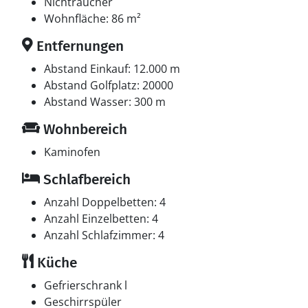
Verfügung.
Nichtraucher
Wohnfläche: 86 m²
Multimedien
Entfernungen
1 Smart-TV.1 Chromecast. Es steht kabellose
Internetverbindung zur Verfügung.
Abstand Einkauf: 12.000 m
Abstand Golfplatz: 20000
Whirlpool
Abstand Wasser: 300 m
Entspannen Sie sich im Innen-Durchlauf-Whirlpool für
Wohnbereich
2 Personen.
Kaminofen
Schlafbereich
Anzahl Doppelbetten: 4
Anzahl Einzelbetten: 4
Anzahl Schlafzimmer: 4
Küche
Gefrierschrank l
Geschirrspüler