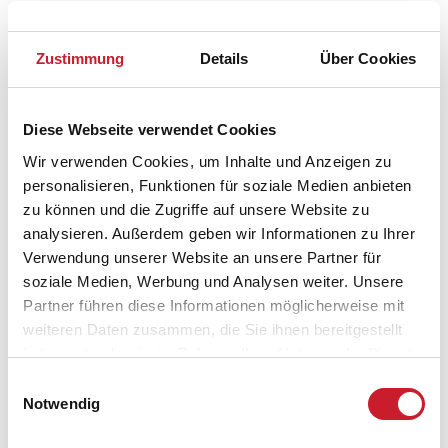
Zustimmung
Details
Über Cookies
Diese Webseite verwendet Cookies
Wir verwenden Cookies, um Inhalte und Anzeigen zu
personalisieren, Funktionen für soziale Medien anbieten
zu können und die Zugriffe auf unsere Website zu
analysieren. Außerdem geben wir Informationen zu Ihrer
Verwendung unserer Website an unsere Partner für
soziale Medien, Werbung und Analysen weiter. Unsere
Partner führen diese Informationen möglicherweise mit
weiteren Daten zusammen, die Sie ihnen bereitgestellt
haben oder die sie im Rahmen Ihrer Nutzung der Dienste
Belegungskalender
gesammelt haben.
Einwilligungsauswahl
Notwendig
Reisedauer auswählen
Anzahl Reisende auswählen