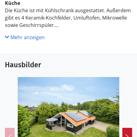
Küche
Die Küche ist mit Kühlschrank ausgestattet. Außerdem
gibt es 4 Keramik-Kochfelder, Umluftofen, Mikrowelle
sowie Geschirrspüler.
Mehr anzeigen
WC und Bad
Es gibt 1 Badezimmer mit Duschnische und 2 Toiletten,
davon 1 Gästetoilette. Fußbodenheizung in 1
Badezimmer. Es steht eine Sauna zur Verfügung in der
Hausbilder
Sie sich so richtig entspannen können.
Draußen
Die Ferienunterkunft liegt auf einem 875 m² großen
Naturgrundstück. Die Entfernung zum Meer beträgt
300 m. Die nächste Einkaufsmöglichkeit liegt 12000 m
entfernt. In einem Abstand von 20000 m gibt es einen
Golfplatz. Es steht ein offenes Terrassenareal zur
Verfügung. Außerdem gibt es überdachte Terrasse.
Schaukel. Sandkasten. Es steht ein Grill zur Verfügung.