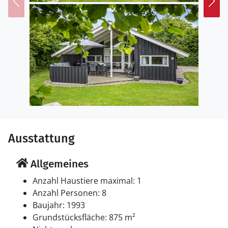
Parkplatz auf dem Grundstück.
Einrichtung
Das Ferienhaus eignet sich für 8 Personen. Die
Ferienunterkunft hat eine Wohnfläche von 86 m² und
wurde 1993 gebaut. Es ist erlaubt 1 Haustier
mitzubringen. Die Ferienunterkunft ist mit
energiefreundlicher Luft-Luft- Wärmepumpe
ausgestattet. Die Ferienunterkunft ist mit
Waschmaschine ausgestattet. Tiefkühlmöglichkeit mit
30 Liter Nutzinhalt. Es gibt außerdem einen Kaminofen.
Ausstattung
Für die jüngsten Feriengäste ist 1 Kinderhochstuhl
vorhanden.
Allgemeines
Schlafverhältnisse
Anzahl Haustiere maximal: 1
Die Schlafplätze verteilen sich auf 4 Schlafräume. 4
Anzahl Personen: 8
Schlafplätze in Doppelbetten. 4 Schlafplätze in
Baujahr: 1993
Einzelbetten. Ferner steht ein Kinderbett zur
Grundstücksfläche: 875 m²