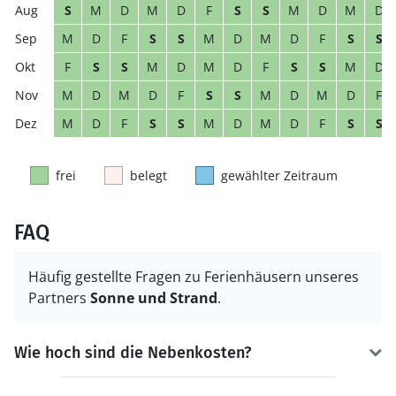
S
M
D
M
D
F
S
S
M
D
M
D
M
D
F
S
S
M
D
M
D
F
S
S
F
S
S
M
D
M
D
F
S
S
M
D
M
D
M
D
F
S
S
M
D
M
D
F
M
D
F
S
S
M
D
M
D
F
S
S
frei
belegt
gewählter Zeitraum
FAQ
Häufig gestellte Fragen zu Ferienhäusern unseres
Partners
Sonne und Strand
.
Wie hoch sind die Nebenkosten?