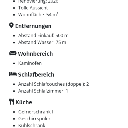
Obergeschoss. Ferner steht ein Kinderbett zur
Renovierung: 2026
Verfügung.
Tolle Aussicht
Wohnfläche: 54 m²
Multimedien
Entfernungen
In der Ferienunterkunft gibt es 2 Fernseher. DVD-
Player. Radio. Stereoanlage. DAB, MP3 und Bluetooth
Abstand Einkauf: 500 m
Anschluss. Playstation 3. Mindestens 4 dänische
Abstand Wasser: 75 m
Fernsehsender. Mindestens 4 deutsche
Wohnbereich
Fernsehsender. Es steht kabellose Internetverbindung
zur Verfügung.
Kaminofen
Schlafbereich
Anzahl Schlafcouches (doppel): 2
Anzahl Schlafzimmer: 1
Küche
Gefrierschrank l
Geschirrspüler
Kühlschrank