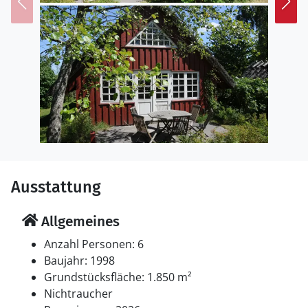
Schaukel.Wippe. Parkplatz auf dem Grundstück.
Einrichtung
Das Ferienhaus eignet sich für 6 Personen sowie 1
Kleinkind bis zu 3 Jahren. Die Ferienunterkunft hat eine
Wohnfläche von 54 m² und wurde 1998 gebaut. 2026
wurde die Ferienunterkunft teilweise renoviert.
Haustiere dürfen nicht mitgebracht werden. Die
Ferienunterkunft ist mit Waschmaschine ausgestattet.
Wäschetrockner. Tiefkühlmöglichkeit mit 10 Liter
Nutzinhalt. Es gibt außerdem einen Kaminofen. Für die
Ausstattung
jüngsten Feriengäste ist 1 Kinderhochstuhl vorhanden.
Allgemeines
Schlafverhältnisse
Es gibt einen Schlafraum. 2 Schlafplätze in elektrisch
Anzahl Personen: 6
verstellbaren Betten. 2 Schlafplätze auf einer
Baujahr: 1998
Doppelschlafcouch. 2 Schlafplätze auf Matratzen. 2 von
Grundstücksfläche: 1.850 m²
diesen Schlafplätzen befinden sich im offenen
Nichtraucher