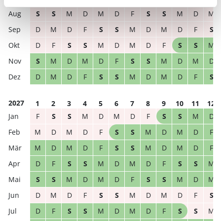
2026
1
2
3
4
5
6
7
8
9
10
11
12
S
S
M
D
M
D
F
S
S
M
D
M
D
M
D
F
S
S
M
D
M
D
F
S
D
F
S
S
M
D
M
D
F
S
S
M
S
M
D
M
D
F
S
S
M
D
M
D
D
M
D
F
S
S
M
D
M
D
F
S
2027
1
2
3
4
5
6
7
8
9
10
11
12
F
S
S
M
D
M
D
F
S
S
M
D
M
D
M
D
F
S
S
M
D
M
D
F
M
D
M
D
F
S
S
M
D
M
D
F
D
F
S
S
M
D
M
D
F
S
S
M
S
S
M
D
M
D
F
S
S
M
D
M
D
M
D
F
S
S
M
D
M
D
F
S
D
F
S
S
M
D
M
D
F
S
S
M