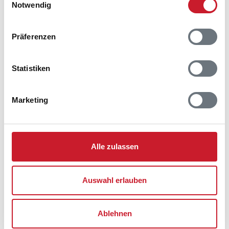
Notwendig
Belegungskalender
Präferenzen
Reisedauer auswählen
Anzahl Reisende auswählen
Statistiken
Anreisetag im Belegungskalender anklicken
Sie bekommen Verfügbarkeit und Preis angezeigt
Marketing
Bitte beachten Sie, dass sich bei Änderungen des
Reisezeitraumes auch Änderungen bei der
Hausbeschreibung und/oder der Ausstattung ergeben
Alle zulassen
können.
Reisedauer
Anzahl Reisende
Auswahl erlauben
frei
belegt
gewählter Zeitraum
Ablehnen