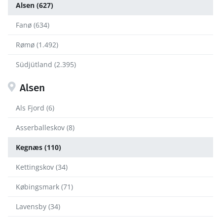
Alsen (627)
Fanø (634)
Rømø (1.492)
Südjütland (2.395)
Alsen
Als Fjord (6)
Asserballeskov (8)
Kegnæs (110)
Kettingskov (34)
Købingsmark (71)
Lavensby (34)