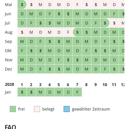
S
S
M
D
M
D
F
S
S
M
D
M
D
M
D
F
S
S
M
D
M
D
F
S
D
F
S
S
M
D
M
D
F
S
S
M
S
M
D
M
D
F
S
S
M
D
M
D
M
D
F
S
S
M
D
M
D
F
S
S
F
S
S
M
D
M
D
F
S
S
M
D
M
D
M
D
F
S
S
M
D
M
D
F
M
D
F
S
S
M
D
M
D
F
S
S
2028
1
2
3
4
5
6
7
8
9
10
11
12
S
S
M
D
M
D
F
frei
belegt
gewählter Zeitraum
FAQ