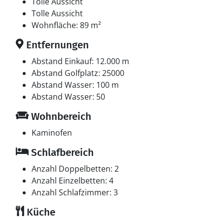
Tolle Aussicht
Multimedien
Tolle Aussicht
In der Ferienunterkunft gibt es einen Fernseher. Radio.
Wohnfläche: 89 m²
Stereoanlage. CD-Player. Mindestens 4 dänische
Entfernungen
Fernsehsender. 1-3 schwedische Fernsehsender. 1-3
norwegische Fernsehsender. Mindestens 4 deutsche
Abstand Einkauf: 12.000 m
Fernsehsender. Es steht kabellose Internetverbindung
Abstand Golfplatz: 25000
zur Verfügung.
Abstand Wasser: 100 m
Abstand Wasser: 50
Wohnbereich
Kaminofen
Schlafbereich
Anzahl Doppelbetten: 2
Anzahl Einzelbetten: 4
Anzahl Schlafzimmer: 3
Küche