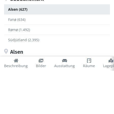
Alsen (627)
Fanø (634)
Rømø (1.492)
Südjütland (2.395)
Alsen
Als Fjord (6)
Beschreibung
Bilder
Ausstattung
Räume
Lagep
Asserballeskov (8)
Kegnæs (110)
Kettingskov (34)
Købingsmark (71)
Lavensby (34)