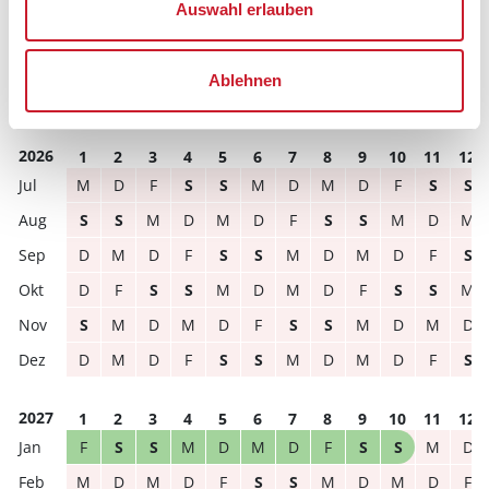
Auswahl erlauben
Reisedauer
Anzahl Reisende
Ablehnen
frei
belegt
gewählter Zeitraum
2026
1
2
3
4
5
6
7
8
9
10
11
12
M
D
F
S
S
M
D
M
D
F
S
S
S
S
M
D
M
D
F
S
S
M
D
M
D
M
D
F
S
S
M
D
M
D
F
S
D
F
S
S
M
D
M
D
F
S
S
M
S
M
D
M
D
F
S
S
M
D
M
D
D
M
D
F
S
S
M
D
M
D
F
S
2027
1
2
3
4
5
6
7
8
9
10
11
12
F
S
S
M
D
M
D
F
S
S
M
D
M
D
M
D
F
S
S
M
D
M
D
F