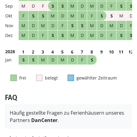
M
D
F
S
S
M
D
M
D
F
S
S
F
S
S
M
D
M
D
F
S
S
M
D
M
D
M
D
F
S
S
M
D
M
D
F
M
D
F
S
S
M
D
M
D
F
S
S
2028
1
2
3
4
5
6
7
8
9
10
11
12
S
S
M
D
M
D
F
S
frei
belegt
gewählter Zeitraum
FAQ
Häufig gestellte Fragen zu Ferienhäusern unseres
Partners
DanCenter
.