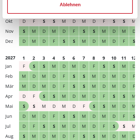
S
S
M
D
M
D
F
S
S
M
D
M
Ablehnen
D
M
D
F
S
S
M
D
M
D
F
S
D
F
S
S
M
D
M
D
F
S
S
M
S
M
D
M
D
F
S
S
M
D
M
D
D
M
D
F
S
S
M
D
M
D
F
S
2027
1
2
3
4
5
6
7
8
9
10
11
12
F
S
S
M
D
M
D
F
S
S
M
D
M
D
M
D
F
S
S
M
D
M
D
F
M
D
M
D
F
S
S
M
D
M
D
F
D
F
S
S
M
D
M
D
F
S
S
M
S
S
M
D
M
D
F
S
S
M
D
M
D
M
D
F
S
S
M
D
M
D
F
S
D
F
S
S
M
D
M
D
F
S
S
M
S
M
D
M
D
F
S
S
M
D
M
D