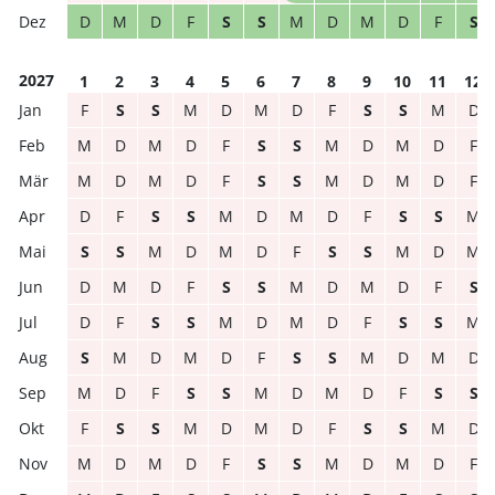
D
M
D
F
S
S
M
D
M
D
F
S
2027
1
2
3
4
5
6
7
8
9
10
11
12
F
S
S
M
D
M
D
F
S
S
M
D
M
D
M
D
F
S
S
M
D
M
D
F
M
D
M
D
F
S
S
M
D
M
D
F
D
F
S
S
M
D
M
D
F
S
S
M
S
S
M
D
M
D
F
S
S
M
D
M
D
M
D
F
S
S
M
D
M
D
F
S
D
F
S
S
M
D
M
D
F
S
S
M
S
M
D
M
D
F
S
S
M
D
M
D
M
D
F
S
S
M
D
M
D
F
S
S
F
S
S
M
D
M
D
F
S
S
M
D
M
D
M
D
F
S
S
M
D
M
D
F