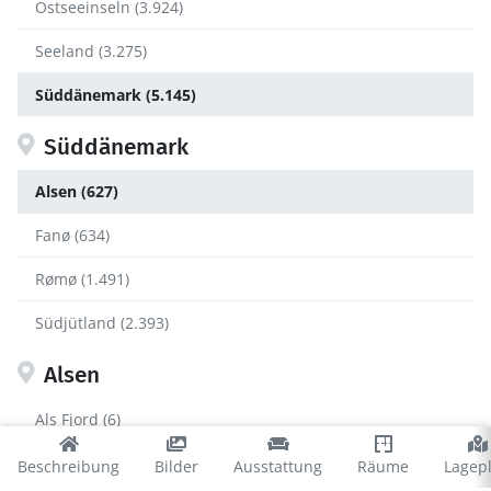
Ostseeinseln (3.924)
Seeland (3.275)
Süddänemark (5.145)
Süddänemark
Alsen (627)
Fanø (634)
Rømø (1.491)
Südjütland (2.393)
Alsen
Als Fjord (6)
Asserballeskov (8)
Beschreibung
Bilder
Ausstattung
Räume
Lagep