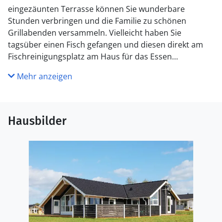
eingezäunten Terrasse können Sie wunderbare
Stunden verbringen und die Familie zu schönen
Grillabenden versammeln. Vielleicht haben Sie
tagsüber einen Fisch gefangen und diesen direkt am
Fischreinigungsplatz am Haus für das Essen
vorbereitet. Auch für Unterhaltung ist mit u.a. einer
Mehr anzeigen
Schaukel und einem Basketballkorb gesorgt.
In den nahe gelegenen Städten Nordborg und
Sønderborg finden Sie gute Einkaufsmöglichkeiten und
Hausbilder
viele historische Sehenswürdigkeiten. Vom Haus ist es
ebenfalls nicht weit zum Erlebnispark Danfoss
Universe, in dem Sie unter anderem Natur- und
technische Phänomene verstehen lernen können.