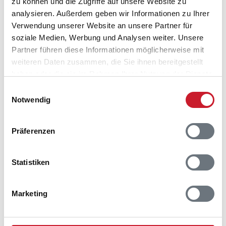
zu können und die Zugriffe auf unsere Website zu
analysieren. Außerdem geben wir Informationen zu Ihrer
Verwendung unserer Website an unsere Partner für
soziale Medien, Werbung und Analysen weiter. Unsere
Partner führen diese Informationen möglicherweise mit
weiteren Daten zusammen, die Sie ihnen bereitgestellt
haben oder die sie im Rahmen Ihrer Nutzung der Dienste
gesammelt haben.
Einwilligungsauswahl
Notwendig
Präferenzen
Statistiken
Belegungskalender
Marketing
Reisedauer auswählen
Anzahl Reisende auswählen