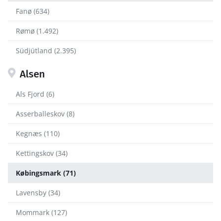
Fanø (634)
Rømø (1.492)
Südjütland (2.395)
Alsen
Als Fjord (6)
Asserballeskov (8)
Kegnæs (110)
Kettingskov (34)
Købingsmark (71)
Lavensby (34)
Mommark (127)