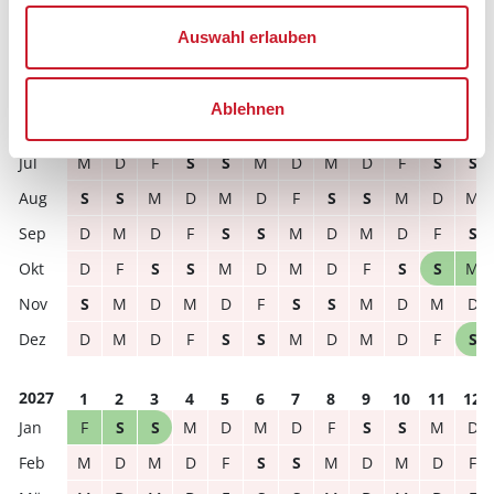
Auswahl erlauben
frei
belegt
gewählter Zeitraum
Ablehnen
2026
1
2
3
4
5
6
7
8
9
10
11
12
M
D
F
S
S
M
D
M
D
F
S
S
S
S
M
D
M
D
F
S
S
M
D
M
D
M
D
F
S
S
M
D
M
D
F
S
D
F
S
S
M
D
M
D
F
S
S
M
S
M
D
M
D
F
S
S
M
D
M
D
D
M
D
F
S
S
M
D
M
D
F
S
2027
1
2
3
4
5
6
7
8
9
10
11
12
F
S
S
M
D
M
D
F
S
S
M
D
M
D
M
D
F
S
S
M
D
M
D
F