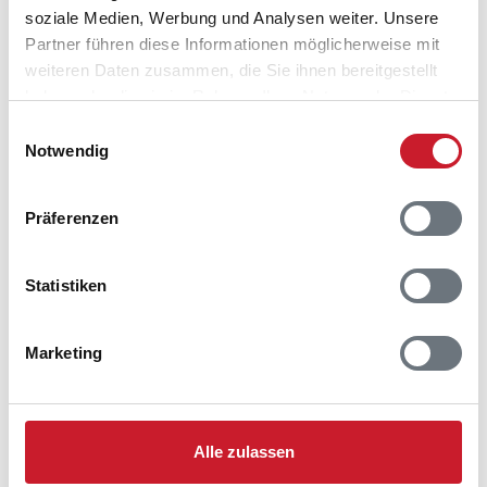
soziale Medien, Werbung und Analysen weiter. Unsere
Partner führen diese Informationen möglicherweise mit
weiteren Daten zusammen, die Sie ihnen bereitgestellt
haben oder die sie im Rahmen Ihrer Nutzung der Dienste
gesammelt haben.
Einwilligungsauswahl
Notwendig
Belegungskalender
Präferenzen
Reisedauer auswählen
Anzahl Reisende auswählen
Statistiken
Anreisetag im Belegungskalender anklicken
Sie bekommen Verfügbarkeit und Preis angezeigt
Marketing
Bitte beachten Sie, dass sich bei Änderungen des
Reisezeitraumes auch Änderungen bei der
Hausbeschreibung und/oder der Ausstattung ergeben
können.
Alle zulassen
Reisedauer
Anzahl Reisende