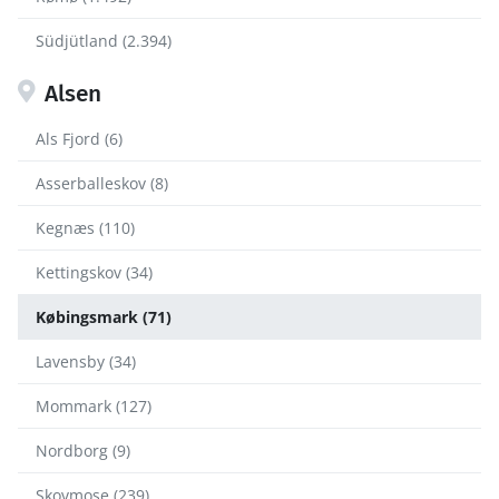
Südjütland (2.394)
Alsen
Als Fjord (6)
Asserballeskov (8)
Kegnæs (110)
Kettingskov (34)
Købingsmark (71)
Lavensby (34)
Mommark (127)
Nordborg (9)
Skovmose (239)