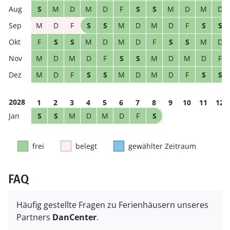
S
M
D
M
D
F
S
S
M
D
M
D
M
D
F
S
S
M
D
M
D
F
S
S
F
S
S
M
D
M
D
F
S
S
M
D
M
D
M
D
F
S
S
M
D
M
D
F
M
D
F
S
S
M
D
M
D
F
S
S
2028
1
2
3
4
5
6
7
8
9
10
11
12
S
S
M
D
M
D
F
S
frei
belegt
gewählter Zeitraum
FAQ
Häufig gestellte Fragen zu Ferienhäusern unseres
Partners
DanCenter
.