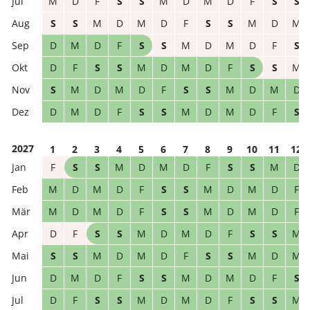
M
D
F
S
S
M
D
M
D
F
S
S
S
S
M
D
M
D
F
S
S
M
D
M
D
M
D
F
S
S
M
D
M
D
F
S
D
F
S
S
M
D
M
D
F
S
S
M
S
M
D
M
D
F
S
S
M
D
M
D
D
M
D
F
S
S
M
D
M
D
F
S
2027
1
2
3
4
5
6
7
8
9
10
11
12
F
S
S
M
D
M
D
F
S
S
M
D
M
D
M
D
F
S
S
M
D
M
D
F
M
D
M
D
F
S
S
M
D
M
D
F
D
F
S
S
M
D
M
D
F
S
S
M
S
S
M
D
M
D
F
S
S
M
D
M
D
M
D
F
S
S
M
D
M
D
F
S
D
F
S
S
M
D
M
D
F
S
S
M