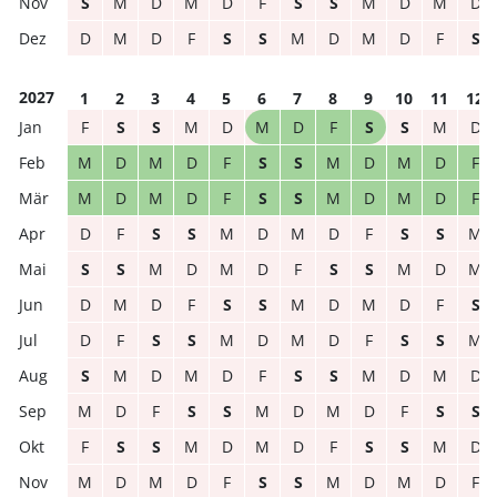
S
M
D
M
D
F
S
S
M
D
M
D
D
M
D
F
S
S
M
D
M
D
F
S
2027
1
2
3
4
5
6
7
8
9
10
11
12
F
S
S
M
D
M
D
F
S
S
M
D
M
D
M
D
F
S
S
M
D
M
D
F
M
D
M
D
F
S
S
M
D
M
D
F
D
F
S
S
M
D
M
D
F
S
S
M
S
S
M
D
M
D
F
S
S
M
D
M
D
M
D
F
S
S
M
D
M
D
F
S
D
F
S
S
M
D
M
D
F
S
S
M
S
M
D
M
D
F
S
S
M
D
M
D
M
D
F
S
S
M
D
M
D
F
S
S
F
S
S
M
D
M
D
F
S
S
M
D
M
D
M
D
F
S
S
M
D
M
D
F