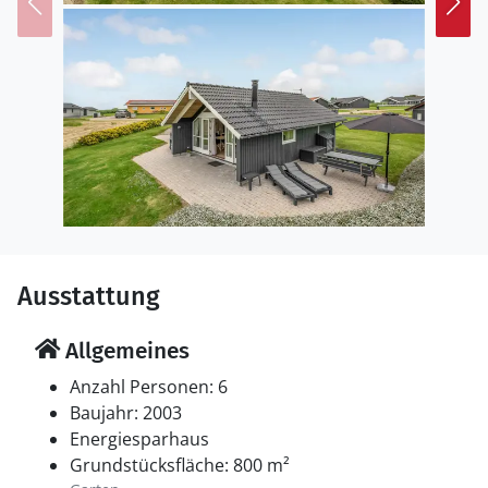
Sønderborg Schloss. In Sønderborg können Sie auch
fantastisch bummeln und einkaufen und an der
wunderschönen Uferpromenade spazieren gehen.
Ausstattung
Allgemeines
Anzahl Personen: 6
Baujahr: 2003
Energiesparhaus
Grundstücksfläche: 800 m²