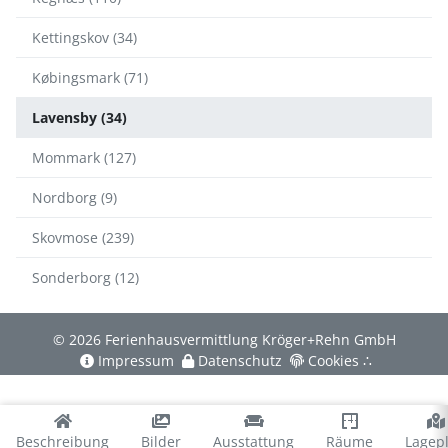
Kettingskov (34)
Købingsmark (71)
Lavensby (34)
Mommark (127)
Nordborg (9)
Skovmose (239)
Sonderborg (12)
© 2026 Ferienhausvermittlung Kröger+Rehn GmbH
Impressum
Datenschutz
Cookies
∴
Beschreibung
Bilder
Ausstattung
Räume
Lagep