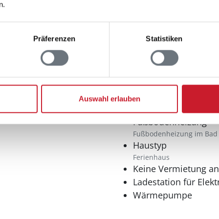
n.
Multimedia
Deutsches Fernsehe
Präferenzen
Statistiken
Internet
WLAN
Radio
Sonstiges
Auswahl erlauben
Anglerfreundlich
Fußbodenheizung
Fußbodenheizung im Bad
Haustyp
Ferienhaus
Keine Vermietung a
Ladestation für Elek
Wärmepumpe