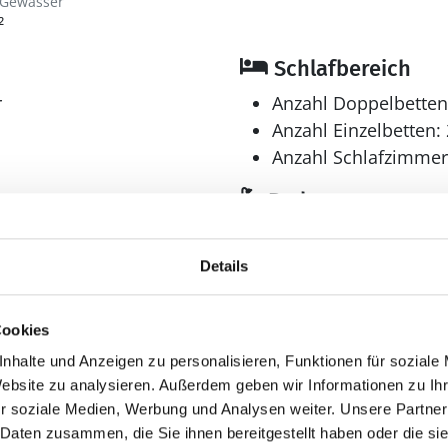
 Gewässer
²
Schlafbereich
r
Anzahl Doppelbetten
Anzahl Einzelbetten: 
Anzahl Schlafzimmer
Bad
Anzahl Duschen: 2
Anzahl Badezimmer:
Details
Anzahl Toiletten: 2
en
Dusche
Cookies
Trockner
nhalte und Anzeigen zu personalisieren, Funktionen für soziale
Waschmaschine
Website zu analysieren. Außerdem geben wir Informationen zu I
r soziale Medien, Werbung und Analysen weiter. Unsere Partner
 Daten zusammen, die Sie ihnen bereitgestellt haben oder die s