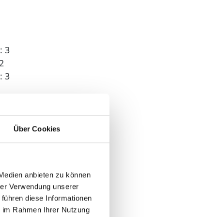
: 3
2
: 3
 2
Über Cookies
 Medien anbieten zu können
hrer Verwendung unserer
 führen diese Informationen
ie im Rahmen Ihrer Nutzung