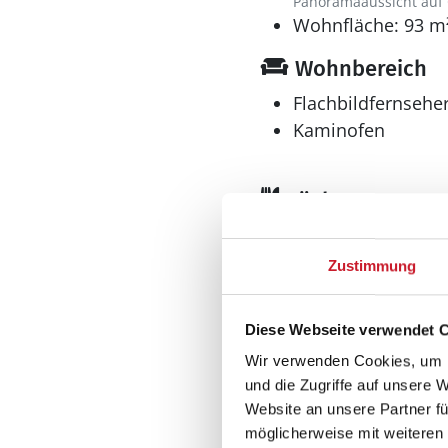
Panoramaaussicht auf
Wohnfläche: 93 m
Wohnbereich
Flachbildfernsehe
Kaminofen
Küche
Dunstabzug
Geschirrspüler
Zustimmung
Herd
Elektroherd mit Backof
Diese Webseite verwendet 
Kaffeemaschine
Kühlschrank
Wir verwenden Cookies, um I
und die Zugriffe auf unsere 
Mikrowelle
Website an unsere Partner fü
Tiefkühler: 70 l
möglicherweise mit weiteren
Tiefkühlschrank