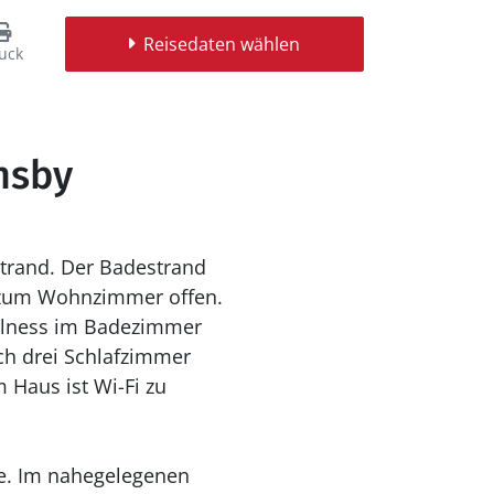
Reisedaten wählen
uck
nsby
Strand. Der Badestrand
t zum Wohnzimmer offen.
llness im Badezimmer
ch drei Schlafzimmer
m Haus ist Wi-Fi zu
sse. Im nahegelegenen