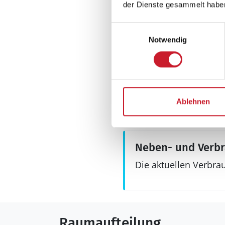
der Dienste gesammelt habe
Einwilligungsauswahl
Aussenbereich
Notwendig
Gartenmöbel
Grill
Schaukel
Terrasse: 1
Ablehnen
Neben- und Verb
Die aktuellen Verbra
Raumaufteilung