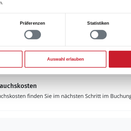
n.
WLAN
Radio
Sonstiges
Präferenzen
Statistiken
Fußbodenheizung
Teilweise Fussbodenheiz
Haustyp
Ferienhaus
Auswahl erlauben
Wärmepumpe
rauchskosten
uchskosten finden Sie im nächsten Schritt im Buchun