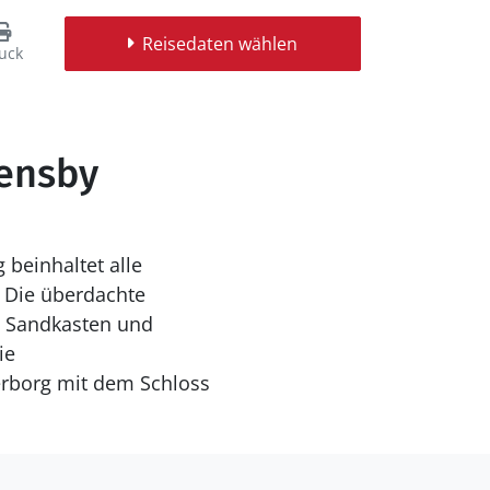
Reisedaten wählen
uck
vensby
beinhaltet alle
. Die überdachte
n Sandkasten und
ie
erborg mit dem Schloss