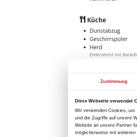
Küche
Dunstabzug
Geschirrspüler
Herd
Elektroherd mit Backof
Kaffeemaschine
Kühlschrank
Mikrowelle
Zustimmung
Tiefkühler: 30 l
Tiefkühlschrank
Diese Webseite verwendet 
Wellness
Wir verwenden Cookies, um I
Whirlpool
und die Zugriffe auf unsere 
Website an unsere Partner fü
möglicherweise mit weiteren