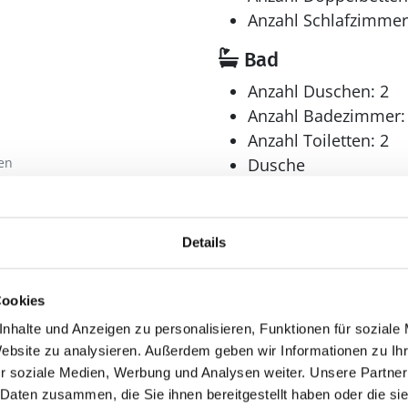
Anzahl Schlafzimmer
Bad
Anzahl Duschen: 2
Anzahl Badezimmer:
Anzahl Toiletten: 2
en
Dusche
Trockner
Waschmaschine
Details
Cookies
Multimedia
nhalte und Anzeigen zu personalisieren, Funktionen für soziale
Deutsches Fernsehe
Website zu analysieren. Außerdem geben wir Informationen zu I
DVD-Player
r soziale Medien, Werbung und Analysen weiter. Unsere Partner
Internet
 Daten zusammen, die Sie ihnen bereitgestellt haben oder die s