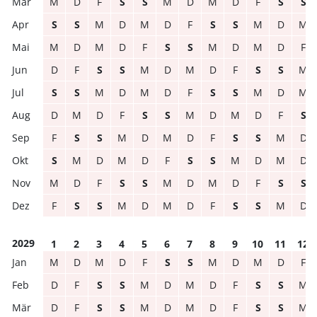
M
D
F
S
S
M
D
M
D
F
S
S
S
S
M
D
M
D
F
S
S
M
D
M
M
D
M
D
F
S
S
M
D
M
D
F
D
F
S
S
M
D
M
D
F
S
S
M
S
S
M
D
M
D
F
S
S
M
D
M
D
M
D
F
S
S
M
D
M
D
F
S
F
S
S
M
D
M
D
F
S
S
M
D
S
M
D
M
D
F
S
S
M
D
M
D
M
D
F
S
S
M
D
M
D
F
S
S
F
S
S
M
D
M
D
F
S
S
M
D
2029
1
2
3
4
5
6
7
8
9
10
11
12
M
D
M
D
F
S
S
M
D
M
D
F
D
F
S
S
M
D
M
D
F
S
S
M
D
F
S
S
M
D
M
D
F
S
S
M