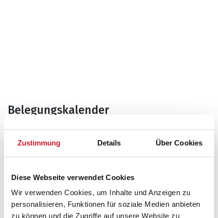
Belegungskalender
Reisedauer auswählen
Zustimmung
Details
Über Cookies
Anzahl Reisende auswählen
Anreisetag im Belegungskalender anklicken
Sie bekommen Verfügbarkeit und Preis angezeigt
Diese Webseite verwendet Cookies
Bitte beachten Sie, dass sich bei Änderungen des
Wir verwenden Cookies, um Inhalte und Anzeigen zu
Reisezeitraumes auch Änderungen bei der
personalisieren, Funktionen für soziale Medien anbieten
Hausbeschreibung und/oder der Ausstattung ergeben
zu können und die Zugriffe auf unsere Website zu