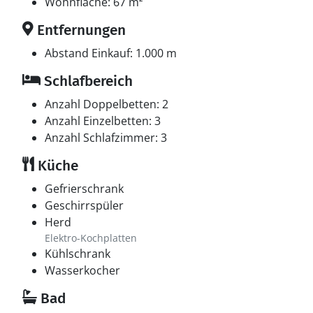
Danfoss Universe und entdecken Sie die Welt der
Wohnfläche: 67 m²
Wissenschaft.
Entfernungen
Dieses Ferienhaus auf Sydals bietet die perfekte
Abstand Einkauf: 1.000 m
Kombination aus Komfort, Luxus und Lage.
Schlafbereich
Anzahl Doppelbetten: 2
Anzahl Einzelbetten: 3
Anzahl Schlafzimmer: 3
Küche
Gefrierschrank
Geschirrspüler
Herd
Elektro-Kochplatten
Kühlschrank
Wasserkocher
Bad