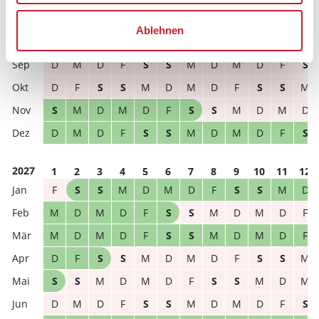
2026
1
2
3
4
5
6
7
8
9
10
11
12
Ablehnen
S
S
M
D
M
D
F
S
S
M
D
M
D
M
D
F
S
S
M
D
M
D
F
S
D
F
S
S
M
D
M
D
F
S
S
M
S
M
D
M
D
F
S
S
M
D
M
D
D
M
D
F
S
S
M
D
M
D
F
S
2027
1
2
3
4
5
6
7
8
9
10
11
12
F
S
S
M
D
M
D
F
S
S
M
D
M
D
M
D
F
S
S
M
D
M
D
F
M
D
M
D
F
S
S
M
D
M
D
F
D
F
S
S
M
D
M
D
F
S
S
M
S
S
M
D
M
D
F
S
S
M
D
M
D
M
D
F
S
S
M
D
M
D
F
S