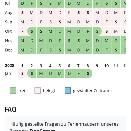
D
F
S
S
M
D
M
D
F
S
S
M
S
M
D
M
D
F
S
S
M
D
M
D
M
D
F
S
S
M
D
M
D
F
S
S
F
S
S
M
D
M
D
F
S
S
M
D
M
D
M
D
F
S
S
M
D
M
D
F
M
D
F
S
S
M
D
M
D
F
S
S
2028
1
2
3
4
5
6
7
8
9
10
11
12
S
S
M
D
M
D
F
S
frei
belegt
gewählter Zeitraum
FAQ
Häufig gestellte Fragen zu Ferienhäusern unseres