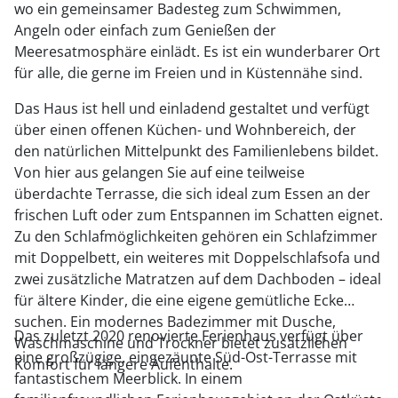
wo ein gemeinsamer Badesteg zum Schwimmen,
Angeln oder einfach zum Genießen der
Meeresatmosphäre einlädt. Es ist ein wunderbarer Ort
für alle, die gerne im Freien und in Küstennähe sind.
Das Haus ist hell und einladend gestaltet und verfügt
über einen offenen Küchen- und Wohnbereich, der
den natürlichen Mittelpunkt des Familienlebens bildet.
Von hier aus gelangen Sie auf eine teilweise
überdachte Terrasse, die sich ideal zum Essen an der
frischen Luft oder zum Entspannen im Schatten eignet.
Zu den Schlafmöglichkeiten gehören ein Schlafzimmer
mit Doppelbett, ein weiteres mit Doppelschlafsofa und
zwei zusätzliche Matratzen auf dem Dachboden – ideal
für ältere Kinder, die eine eigene gemütliche Ecke
suchen. Ein modernes Badezimmer mit Dusche,
Das zuletzt 2020 renovierte Ferienhaus verfügt über
Waschmaschine und Trockner bietet zusätzlichen
eine großzügige, eingezäunte Süd-Ost-Terrasse mit
Komfort für längere Aufenthalte.
fantastischem Meerblick. In einem