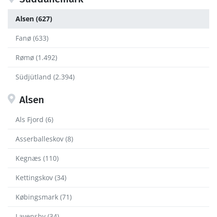
Alsen (627)
Fanø (633)
Rømø (1.492)
Südjütland (2.394)
Alsen
Als Fjord (6)
Asserballeskov (8)
Kegnæs (110)
Kettingskov (34)
Købingsmark (71)
Lavensby (34)