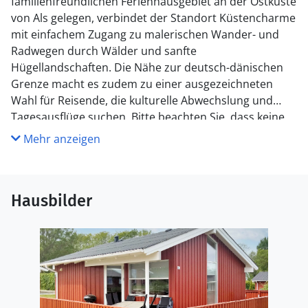
familienfreundlichen Ferienhausgebiet an der Ostküste
von Als gelegen, verbindet der Standort Küstencharme
mit einfachem Zugang zu malerischen Wander- und
Radwegen durch Wälder und sanfte
Hügellandschaften. Die Nähe zur deutsch-dänischen
Grenze macht es zudem zu einer ausgezeichneten
Wahl für Reisende, die kulturelle Abwechslung und
Tagesausflüge suchen. Bitte beachten Sie, dass keine
Vermietung an Jugendgruppen möglich ist, um eine
Mehr anzeigen
ruhige und familienfreundliche Umgebung zu
gewährleisten.
Hausbilder