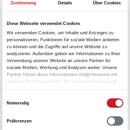
Lageplan
Zustimmung
Details
Über Cookies
Adresse
Ferienhaus 43812
Diese Webseite verwendet Cookies
Fiskervej 35L
Wir verwenden Cookies, um Inhalte und Anzeigen zu
Mommark
personalisieren, Funktionen für soziale Medien anbieten
6470 Sydals
zu können und die Zugriffe auf unsere Website zu
analysieren. Außerdem geben wir Informationen zu Ihrer
Verwendung unserer Website an unsere Partner für
soziale Medien, Werbung und Analysen weiter. Unsere
Partner führen diese Informationen möglicherweise mit
weiteren Daten zusammen, die Sie ihnen bereitgestellt
haben oder die sie im Rahmen Ihrer Nutzung der Dienste
gesammelt haben.
Einwilligungsauswahl
Notwendig
Präferenzen