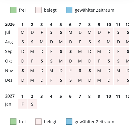
frei
belegt
gewählter Zeitraum
2026
1
2
3
4
5
6
7
8
9
10
11
12
M
D
F
S
S
M
D
M
D
F
S
S
S
S
M
D
M
D
F
S
S
M
D
M
D
M
D
F
S
S
M
D
M
D
F
S
D
F
S
S
M
D
M
D
F
S
S
M
S
M
D
M
D
F
S
S
M
D
M
D
D
M
D
F
S
S
M
D
M
D
F
S
2027
1
2
3
4
5
6
7
8
9
10
11
12
F
S
frei
belegt
gewählter Zeitraum