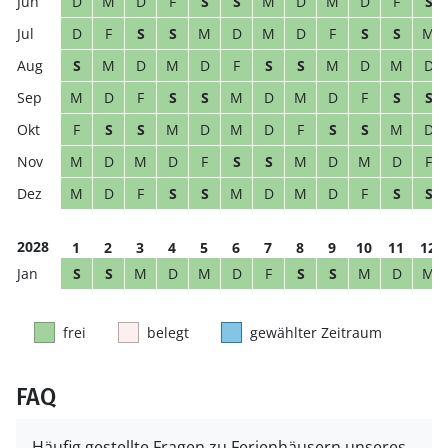
D
M
D
F
S
S
M
D
M
D
F
S
D
F
S
S
M
D
M
D
F
S
S
M
S
M
D
M
D
F
S
S
M
D
M
D
M
D
F
S
S
M
D
M
D
F
S
S
F
S
S
M
D
M
D
F
S
S
M
D
M
D
M
D
F
S
S
M
D
M
D
F
M
D
F
S
S
M
D
M
D
F
S
S
2028
1
2
3
4
5
6
7
8
9
10
11
12
S
S
M
D
M
D
F
S
S
M
D
M
frei
belegt
gewählter Zeitraum
FAQ
Häufig gestellte Fragen zu Ferienhäusern unseres