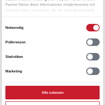
Partner führen diese Informationen möglicherweise mit
Adresse
weiteren Daten zusammen, die Sie ihnen bereitgestellt
Ferienhaus SB132
haben oder die sie im Rahmen Ihrer Nutzung der Dienste
Lille mommarkvej 45
gesammelt haben.
Einwilligungsauswahl
Notwendig
6470 Sydals
Präferenzen
Statistiken
Marketing
Alle zulassen