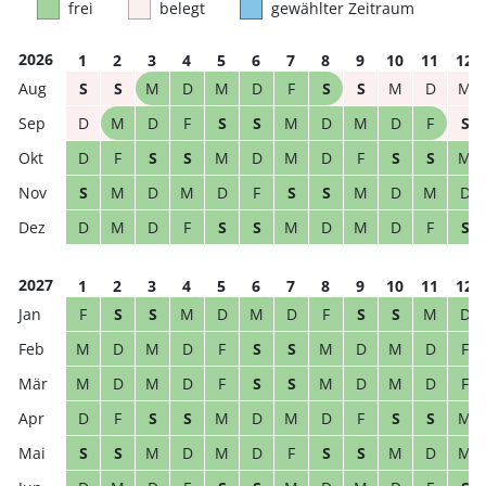
frei
belegt
gewählter Zeitraum
2026
1
2
3
4
5
6
7
8
9
10
11
12
S
S
M
D
M
D
F
S
S
M
D
M
D
M
D
F
S
S
M
D
M
D
F
S
D
F
S
S
M
D
M
D
F
S
S
M
S
M
D
M
D
F
S
S
M
D
M
D
D
M
D
F
S
S
M
D
M
D
F
S
2027
1
2
3
4
5
6
7
8
9
10
11
12
F
S
S
M
D
M
D
F
S
S
M
D
M
D
M
D
F
S
S
M
D
M
D
F
M
D
M
D
F
S
S
M
D
M
D
F
D
F
S
S
M
D
M
D
F
S
S
M
S
S
M
D
M
D
F
S
S
M
D
M