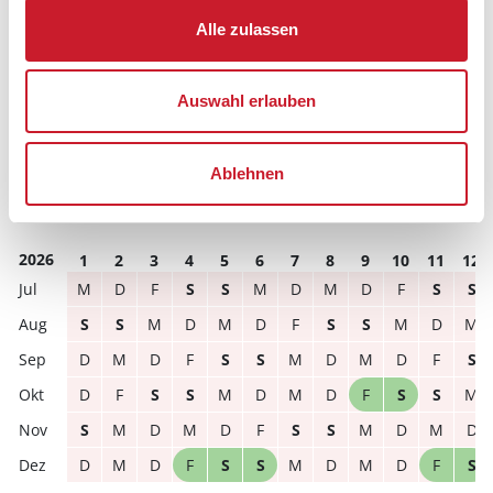
Bitte beachten Sie, dass sich bei Änderungen des
Alle zulassen
Reisezeitraumes auch Änderungen bei der
Hausbeschreibung und/oder der Ausstattung ergeben
können.
Auswahl erlauben
Reisedauer
Anzahl Reisende
Ablehnen
frei
belegt
gewählter Zeitraum
2026
1
2
3
4
5
6
7
8
9
10
11
12
M
D
F
S
S
M
D
M
D
F
S
S
S
S
M
D
M
D
F
S
S
M
D
M
D
M
D
F
S
S
M
D
M
D
F
S
D
F
S
S
M
D
M
D
F
S
S
M
S
M
D
M
D
F
S
S
M
D
M
D
D
M
D
F
S
S
M
D
M
D
F
S