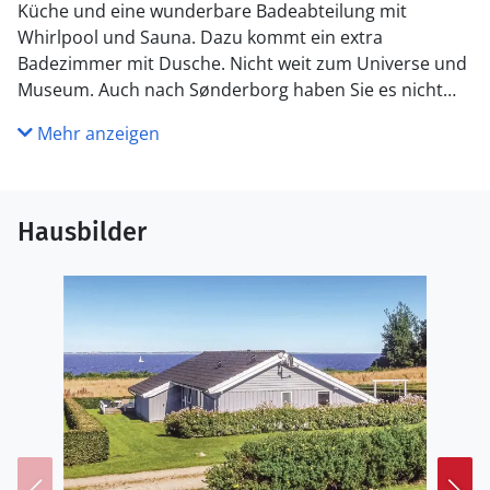
Küche und eine wunderbare Badeabteilung mit
Whirlpool und Sauna. Dazu kommt ein extra
Badezimmer mit Dusche. Nicht weit zum Universe und
Museum. Auch nach Sønderborg haben Sie es nicht
weit, wenn Sie einkaufen, Kaffee trinken oder den
Mehr anzeigen
schönen Hafen sehen wollen. Sie können das
Geschichtszentrum Dybbøl Banke, das Schloss
Sønderborg und die gemütliche Fußgängerzone
erleben. Das ganze Jahr eine gute Wahl für den
Hausbilder
Familienurlaub!