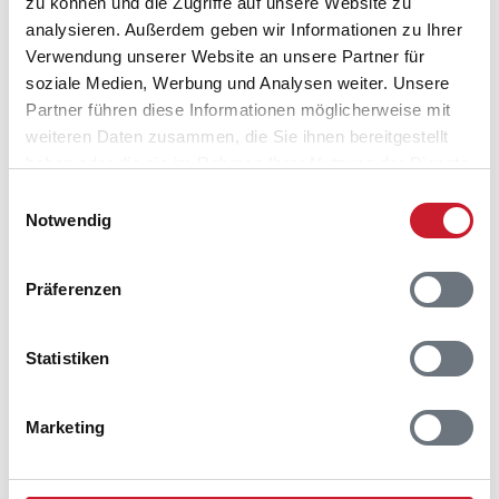
zu können und die Zugriffe auf unsere Website zu
analysieren. Außerdem geben wir Informationen zu Ihrer
Verwendung unserer Website an unsere Partner für
soziale Medien, Werbung und Analysen weiter. Unsere
Partner führen diese Informationen möglicherweise mit
weiteren Daten zusammen, die Sie ihnen bereitgestellt
haben oder die sie im Rahmen Ihrer Nutzung der Dienste
gesammelt haben.
Einwilligungsauswahl
Notwendig
Präferenzen
Belegungskalender
Statistiken
Reisedauer auswählen
Anzahl Reisende auswählen
Marketing
Anreisetag im Belegungskalender anklicken
Sie bekommen Verfügbarkeit und Preis angezeigt