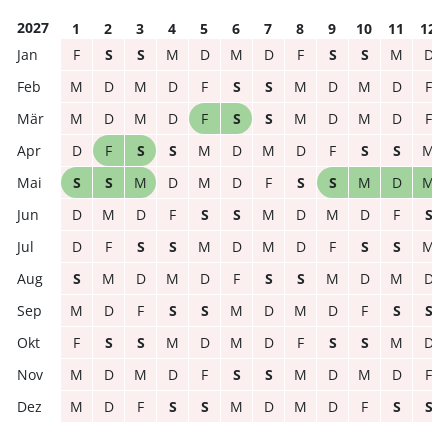
2027
1
2
3
4
5
6
7
8
9
10
11
12
F
S
S
M
D
M
D
F
S
S
M
D
M
D
M
D
F
S
S
M
D
M
D
F
M
D
M
D
F
S
S
M
D
M
D
F
D
F
S
S
M
D
M
D
F
S
S
M
S
S
M
D
M
D
F
S
S
M
D
M
D
M
D
F
S
S
M
D
M
D
F
S
D
F
S
S
M
D
M
D
F
S
S
M
S
M
D
M
D
F
S
S
M
D
M
D
M
D
F
S
S
M
D
M
D
F
S
S
F
S
S
M
D
M
D
F
S
S
M
D
M
D
M
D
F
S
S
M
D
M
D
F
M
D
F
S
S
M
D
M
D
F
S
S