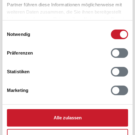
Partner führen diese Informationen möglicherweise mit
weiteren Daten zusammen, die Sie ihnen bereitgestellt
haben oder die sie im Rahmen Ihrer Nutzung der Dienste
gesammelt haben.
Einwilligungsauswahl
Notwendig
Belegungskalender
Präferenzen
Reisedauer auswählen
Anzahl Reisende auswählen
Statistiken
Anreisetag im Belegungskalender anklicken
Sie bekommen Verfügbarkeit und Preis angezeigt
Marketing
Bitte beachten Sie, dass sich bei Änderungen des
Reisezeitraumes auch Änderungen bei der
Hausbeschreibung und/oder der Ausstattung ergeben
können.
Alle zulassen
Reisedauer
Anzahl Reisende