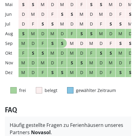
S
S
M
D
M
D
F
S
S
M
D
M
D
M
D
F
S
S
M
D
M
D
F
S
D
F
S
S
M
D
M
D
F
S
S
M
S
M
D
M
D
F
S
S
M
D
M
D
M
D
F
S
S
M
D
M
D
F
S
S
F
S
S
M
D
M
D
F
S
S
M
D
M
D
M
D
F
S
S
M
D
M
D
F
M
D
F
S
S
M
D
M
D
F
S
S
frei
belegt
gewählter Zeitraum
FAQ
Häufig gestellte Fragen zu Ferienhäusern unseres
Partners
Novasol
.