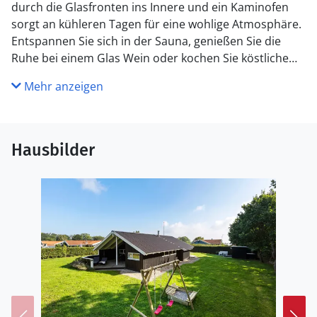
durch die Glasfronten ins Innere und ein Kaminofen
sorgt an kühleren Tagen für eine wohlige Atmosphäre.
Entspannen Sie sich in der Sauna, genießen Sie die
Ruhe bei einem Glas Wein oder kochen Sie köstliche
Mahlzeiten für sich und Ihre Lieben in der praktischen
Mehr anzeigen
Küche.
Starten Sie mit einem ausgiebigen Frühstück auf der
Terrasse in den Tag und lassen Sie sich vom Licht und
Hausbilder
der frischen Luft verzaubern. Vertiefen Sie sich
anschließend in Ihre Urlaubslektüre oder ein gutes
Gespräch, während Ihre Kinder schaukeln oder im
Sandkasten spielen. Entzünden Sie abends den Kamin
und versammeln Sie die Familie beim gemeinsamen
Grillen.
Baden Sie am nahen Sandstrand von Mommark Strand
und genießen Sie die ruhige Atmosphäre an der Küste.
Unternehmen Sie Ausflüge in den charmanten Ort