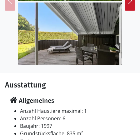
Sønderborg, der mit seiner historischen Altstadt und
dem beeindruckenden Schloss Sønderborg begeistert.
Erkunden Sie die landschaftlich reizvolle Insel Als mit
ihren Wäldern, Feldern und kleinen Buchten. Besuchen
Sie außerdem das Geschichtszentrum Dybbøl Banke,
das spannende Einblicke in die deutsch-dänische
Vergangenheit vermittelt.
Ausstattung
Allgemeines
Anzahl Haustiere maximal: 1
Anzahl Personen: 6
Baujahr: 1997
Grundstücksfläche: 835 m²