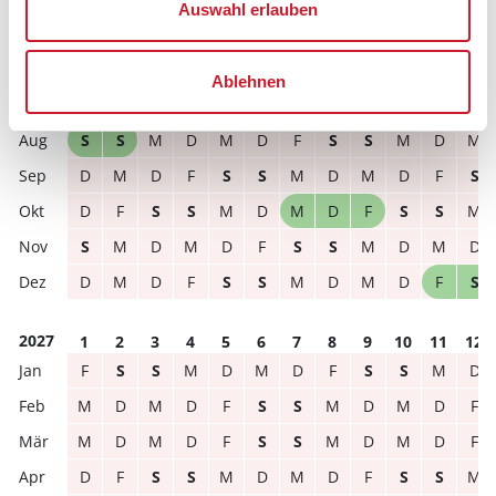
Auswahl erlauben
frei
belegt
gewählter Zeitraum
Ablehnen
2026
1
2
3
4
5
6
7
8
9
10
11
12
S
S
M
D
M
D
F
S
S
M
D
M
D
M
D
F
S
S
M
D
M
D
F
S
D
F
S
S
M
D
M
D
F
S
S
M
S
M
D
M
D
F
S
S
M
D
M
D
D
M
D
F
S
S
M
D
M
D
F
S
2027
1
2
3
4
5
6
7
8
9
10
11
12
F
S
S
M
D
M
D
F
S
S
M
D
M
D
M
D
F
S
S
M
D
M
D
F
M
D
M
D
F
S
S
M
D
M
D
F
D
F
S
S
M
D
M
D
F
S
S
M