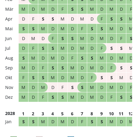
M
D
M
D
F
S
S
M
D
M
D
F
D
F
S
S
M
D
M
D
F
S
S
M
S
S
M
D
M
D
F
S
S
M
D
M
D
M
D
F
S
S
M
D
M
D
F
S
D
F
S
S
M
D
M
D
F
S
S
M
S
M
D
M
D
F
S
S
M
D
M
D
M
D
F
S
S
M
D
M
D
F
S
S
F
S
S
M
D
M
D
F
S
S
M
D
M
D
M
D
F
S
S
M
D
M
D
F
M
D
F
S
S
M
D
M
D
F
S
S
2028
1
2
3
4
5
6
7
8
9
10
11
12
S
S
M
D
M
D
F
S
S
M
D
M