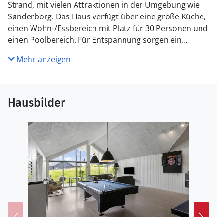
Strand, mit vielen Attraktionen in der Umgebung wie
Sønderborg. Das Haus verfügt über eine große Küche,
einen Wohn-/Essbereich mit Platz für 30 Personen und
einen Poolbereich. Für Entspannung sorgen ein
Whirlpool und eine Sauna. Ein Aktivitätsraum mit
Mehr anzeigen
Spielen und einer Bar bietet Unterhaltung für alle
Altersgruppen. Draußen gibt es einen
Gemeinschaftsspielplatz und ein Mehrzweckspielfeld.
Das Haus hat 12 Doppelzimmer, verteilt auf vier
Hausbilder
Bereiche, jedes mit eigenem Bad, sowie zusätzliche
Schlafmöglichkeiten auf zwei Dachböden. Bitte
beachten Sie, dass dieses VillaVilla-Haus nicht an
Jugendgruppen vermietet wird.