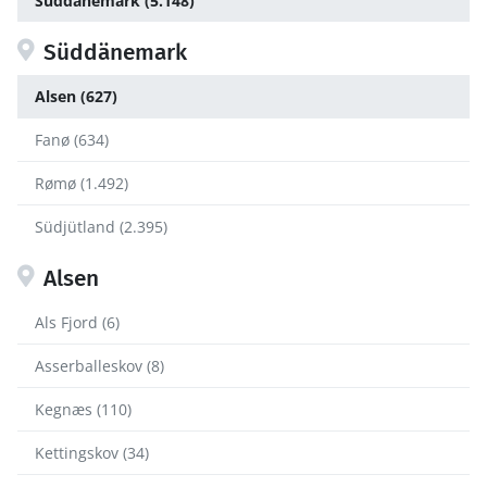
Süddänemark (5.148)
Süddänemark
Alsen (627)
Fanø (634)
Rømø (1.492)
Südjütland (2.395)
Alsen
Als Fjord (6)
Asserballeskov (8)
Kegnæs (110)
Kettingskov (34)