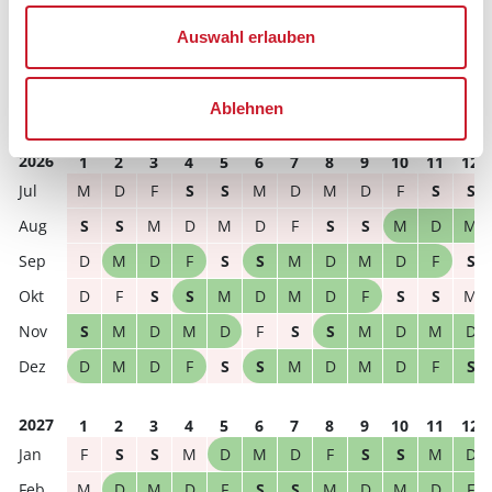
Reisedauer
Anzahl Reisende
Auswahl erlauben
frei
belegt
Ablehnen
gewählter Zeitraum
2026
1
2
3
4
5
6
7
8
9
10
11
12
M
D
F
S
S
M
D
M
D
F
S
S
S
S
M
D
M
D
F
S
S
M
D
M
D
M
D
F
S
S
M
D
M
D
F
S
D
F
S
S
M
D
M
D
F
S
S
M
S
M
D
M
D
F
S
S
M
D
M
D
D
M
D
F
S
S
M
D
M
D
F
S
2027
1
2
3
4
5
6
7
8
9
10
11
12
F
S
S
M
D
M
D
F
S
S
M
D
M
D
M
D
F
S
S
M
D
M
D
F