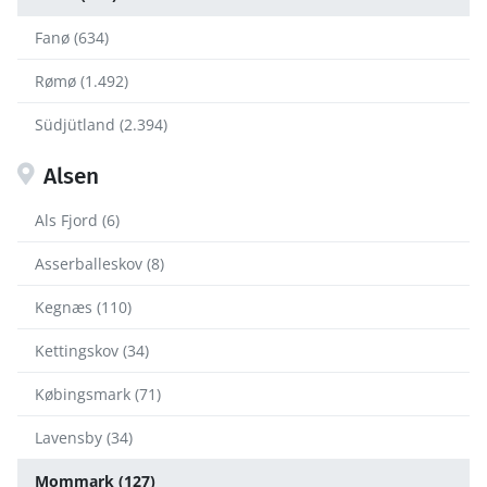
Fanø (634)
Rømø (1.492)
Südjütland (2.394)
Alsen
Als Fjord (6)
Asserballeskov (8)
Kegnæs (110)
Kettingskov (34)
Købingsmark (71)
Lavensby (34)
Mommark (127)