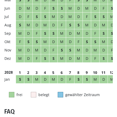
D
M
D
F
S
S
M
D
M
D
F
S
D
F
S
S
M
D
M
D
F
S
S
M
S
M
D
M
D
F
S
S
M
D
M
D
M
D
F
S
S
M
D
M
D
F
S
S
F
S
S
M
D
M
D
F
S
S
M
D
M
D
M
D
F
S
S
M
D
M
D
F
M
D
F
S
S
M
D
M
D
F
S
S
2028
1
2
3
4
5
6
7
8
9
10
11
12
S
S
M
D
M
D
F
S
S
M
D
M
frei
belegt
gewählter Zeitraum
FAQ