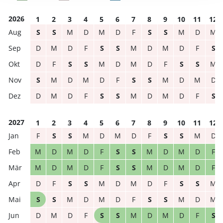
2026
1
2
3
4
5
6
7
8
9
10
11
12
S
S
M
D
M
D
F
S
S
M
D
M
D
M
D
F
S
S
M
D
M
D
F
S
D
F
S
S
M
D
M
D
F
S
S
M
S
M
D
M
D
F
S
S
M
D
M
D
D
M
D
F
S
S
M
D
M
D
F
S
2027
1
2
3
4
5
6
7
8
9
10
11
12
F
S
S
M
D
M
D
F
S
S
M
D
M
D
M
D
F
S
S
M
D
M
D
F
M
D
M
D
F
S
S
M
D
M
D
F
D
F
S
S
M
D
M
D
F
S
S
M
S
S
M
D
M
D
F
S
S
M
D
M
D
M
D
F
S
S
M
D
M
D
F
S