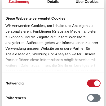
Zustimmung
Details
Über Cookies
Adresse
Ferienhaus 04192
Ellemose 6
Diese Webseite verwendet Cookies
Skovmose/Als
6470 Sydals
Wir verwenden Cookies, um Inhalte und Anzeigen zu
personalisieren, Funktionen für soziale Medien anbieten
zu können und die Zugriffe auf unsere Website zu
analysieren. Außerdem geben wir Informationen zu Ihrer
Verwendung unserer Website an unsere Partner für
soziale Medien, Werbung und Analysen weiter. Unsere
Partner führen diese Informationen möglicherweise mit
weiteren Daten zusammen, die Sie ihnen bereitgestellt
haben oder die sie im Rahmen Ihrer Nutzung der Dienste
gesammelt haben.
Einwilligungsauswahl
Notwendig
Präferenzen