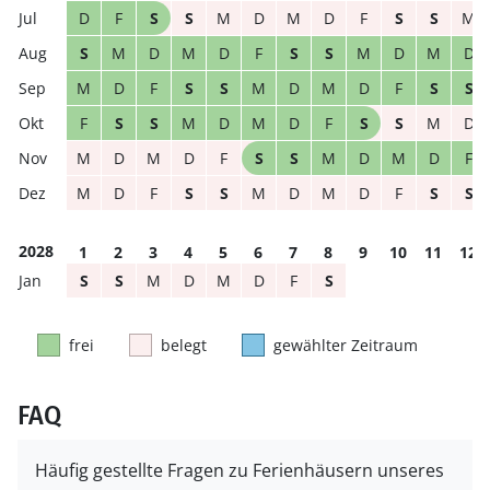
D
F
S
S
M
D
M
D
F
S
S
M
S
M
D
M
D
F
S
S
M
D
M
D
M
D
F
S
S
M
D
M
D
F
S
S
F
S
S
M
D
M
D
F
S
S
M
D
M
D
M
D
F
S
S
M
D
M
D
F
M
D
F
S
S
M
D
M
D
F
S
S
2028
1
2
3
4
5
6
7
8
9
10
11
12
S
S
M
D
M
D
F
S
frei
belegt
gewählter Zeitraum
FAQ
Häufig gestellte Fragen zu Ferienhäusern unseres