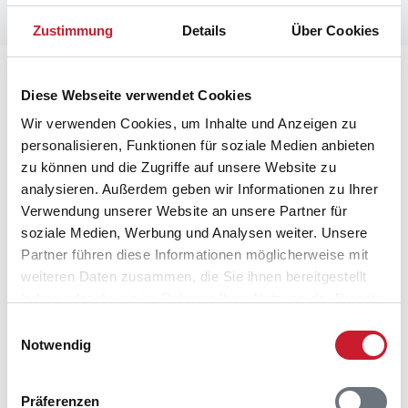
Zustimmung
Details
Über Cookies
Lageplan
Diese Webseite verwendet Cookies
Adresse
Wir verwenden Cookies, um Inhalte und Anzeigen zu
Ferienhaus 05887
personalisieren, Funktionen für soziale Medien anbieten
Lærkemose 24
zu können und die Zugriffe auf unsere Website zu
Skovmose/Als
analysieren. Außerdem geben wir Informationen zu Ihrer
6470 Sydals
Verwendung unserer Website an unsere Partner für
soziale Medien, Werbung und Analysen weiter. Unsere
Partner führen diese Informationen möglicherweise mit
weiteren Daten zusammen, die Sie ihnen bereitgestellt
haben oder die sie im Rahmen Ihrer Nutzung der Dienste
gesammelt haben.
Einwilligungsauswahl
Notwendig
Präferenzen