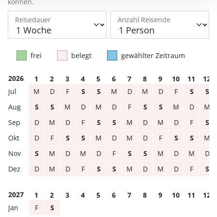
können.
Reisedauer
Anzahl Reisende
frei
belegt
gewählter Zeitraum
2026
1
2
3
4
5
6
7
8
9
10
11
12
M
D
F
S
S
M
D
M
D
F
S
S
S
S
M
D
M
D
F
S
S
M
D
M
D
M
D
F
S
S
M
D
M
D
F
S
D
F
S
S
M
D
M
D
F
S
S
M
S
M
D
M
D
F
S
S
M
D
M
D
D
M
D
F
S
S
M
D
M
D
F
S
2027
1
2
3
4
5
6
7
8
9
10
11
12
F
S