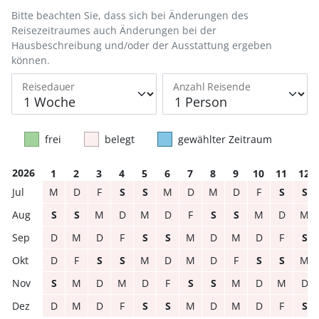
Bitte beachten Sie, dass sich bei Änderungen des
Reisezeitraumes auch Änderungen bei der
Hausbeschreibung und/oder der Ausstattung ergeben
können.
Reisedauer
Anzahl Reisende
frei
belegt
gewählter Zeitraum
2026
1
2
3
4
5
6
7
8
9
10
11
12
M
D
F
S
S
M
D
M
D
F
S
S
S
S
M
D
M
D
F
S
S
M
D
M
D
M
D
F
S
S
M
D
M
D
F
S
D
F
S
S
M
D
M
D
F
S
S
M
S
M
D
M
D
F
S
S
M
D
M
D
D
M
D
F
S
S
M
D
M
D
F
S