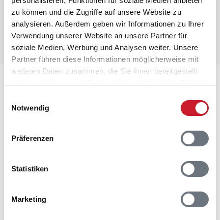
personalisieren, Funktionen für soziale Medien anbieten
zu können und die Zugriffe auf unsere Website zu
analysieren. Außerdem geben wir Informationen zu Ihrer
Verwendung unserer Website an unsere Partner für
soziale Medien, Werbung und Analysen weiter. Unsere
Partner führen diese Informationen möglicherweise mit
weiteren Daten zusammen, die Sie ihnen bereitgestellt
Lageplan
haben oder die sie im Rahmen Ihrer Nutzung der Dienste
gesammelt haben.
Einwilligungsauswahl
Adresse
Notwendig
Ferienhaus 07977
Birkemose 69
Präferenzen
Skovmose/Als
6470 Sydals
Statistiken
Marketing