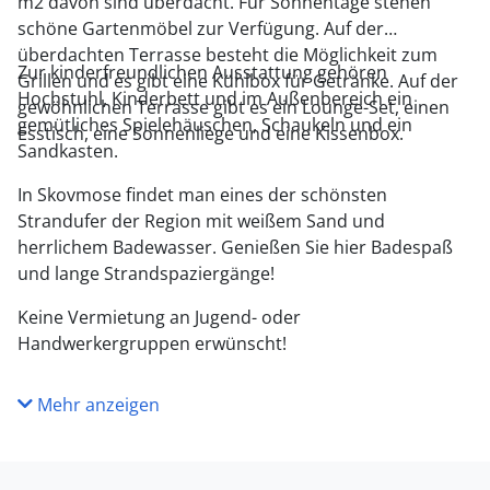
m2 davon sind überdacht. Für Sonnentage stehen
schöne Gartenmöbel zur Verfügung. Auf der
überdachten Terrasse besteht die Möglichkeit zum
Zur kinderfreundlichen Ausstattung gehören
Grillen und es gibt eine Kühlbox für Getränke. Auf der
Hochstuhl, Kinderbett und im Außenbereich ein
gewöhnlichen Terrasse gibt es ein Lounge-Set, einen
gemütliches Spielehäuschen, Schaukeln und ein
Esstisch, eine Sonnenliege und eine Kissenbox.
Sandkasten.
In Skovmose findet man eines der schönsten
Strandufer der Region mit weißem Sand und
herrlichem Badewasser. Genießen Sie hier Badespaß
und lange Strandspaziergänge!
Keine Vermietung an Jugend- oder
Handwerkergruppen erwünscht!
Mehr anzeigen