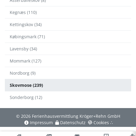
Asserballeskov (8)
Kegnæs (110)
Kettingskov (34)
Købingsmark (71)
Lavensby (34)
Mommark (127)
Nordborg (9)
Skovmose (239)
Sonderborg (12)
© 2026 Ferienhausvermittlung Kröger+Rehn GmbH
Impressum
Datenschutz
Cookies
∴