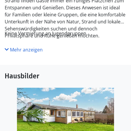
Strand finden Gäste immer ein ruhiges Plätzchen zum
Entspannen und Genießen. Dieses Anwesen ist ideal
für Familien oder kleine Gruppen, die eine komfortable
Unterkunft in der Nähe von Natur, Strand und lokalen
Sehenswürdigkeiten suchen und dennoch
Keine Vermietung an Jugendgruppen.
Privatsphäre und Ruhe genießen möchten.
Mehr anzeigen
Hausbilder