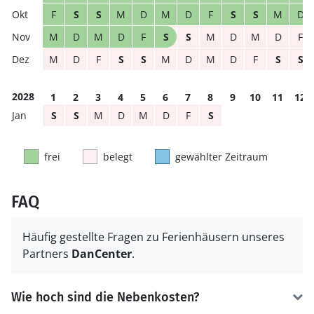
F
S
S
M
D
M
D
F
S
S
M
D
M
D
M
D
F
S
S
M
D
M
D
F
M
D
F
S
S
M
D
M
D
F
S
S
2028
1
2
3
4
5
6
7
8
9
10
11
12
S
S
M
D
M
D
F
S
frei
belegt
gewählter Zeitraum
FAQ
Häufig gestellte Fragen zu Ferienhäusern unseres
Partners
DanCenter
.
Wie hoch sind die Nebenkosten?