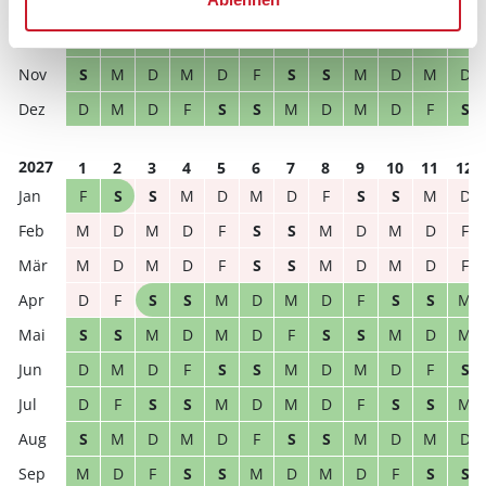
D
M
D
F
S
S
M
D
M
D
F
S
D
F
S
S
M
D
M
D
F
S
S
M
S
M
D
M
D
F
S
S
M
D
M
D
D
M
D
F
S
S
M
D
M
D
F
S
2027
1
2
3
4
5
6
7
8
9
10
11
12
F
S
S
M
D
M
D
F
S
S
M
D
M
D
M
D
F
S
S
M
D
M
D
F
M
D
M
D
F
S
S
M
D
M
D
F
D
F
S
S
M
D
M
D
F
S
S
M
S
S
M
D
M
D
F
S
S
M
D
M
D
M
D
F
S
S
M
D
M
D
F
S
D
F
S
S
M
D
M
D
F
S
S
M
S
M
D
M
D
F
S
S
M
D
M
D
M
D
F
S
S
M
D
M
D
F
S
S