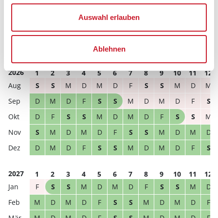
Reisedauer
Anzahl Reisende
Auswahl erlauben
frei
belegt
Ablehnen
gewählter Zeitraum
2026
1
2
3
4
5
6
7
8
9
10
11
12
S
S
M
D
M
D
F
S
S
M
D
M
D
M
D
F
S
S
M
D
M
D
F
S
D
F
S
S
M
D
M
D
F
S
S
M
S
M
D
M
D
F
S
S
M
D
M
D
D
M
D
F
S
S
M
D
M
D
F
S
2027
1
2
3
4
5
6
7
8
9
10
11
12
F
S
S
M
D
M
D
F
S
S
M
D
M
D
M
D
F
S
S
M
D
M
D
F
M
D
M
D
F
S
S
M
D
M
D
F