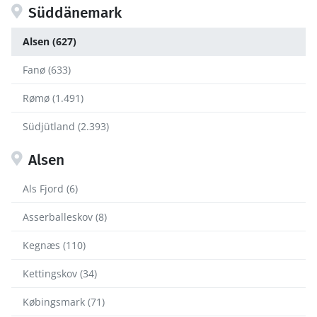
Süddänemark
Alsen (627)
Fanø (633)
Rømø (1.491)
Südjütland (2.393)
Alsen
Als Fjord (6)
Asserballeskov (8)
Kegnæs (110)
Kettingskov (34)
Købingsmark (71)