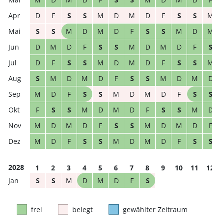
D
F
S
S
M
D
M
D
F
S
S
M
S
S
M
D
M
D
F
S
S
M
D
M
D
M
D
F
S
S
M
D
M
D
F
S
D
F
S
S
M
D
M
D
F
S
S
M
S
M
D
M
D
F
S
S
M
D
M
D
M
D
F
S
S
M
D
M
D
F
S
S
F
S
S
M
D
M
D
F
S
S
M
D
M
D
M
D
F
S
S
M
D
M
D
F
M
D
F
S
S
M
D
M
D
F
S
S
2028
1
2
3
4
5
6
7
8
9
10
11
12
S
S
M
D
M
D
F
S
frei
belegt
gewählter Zeitraum