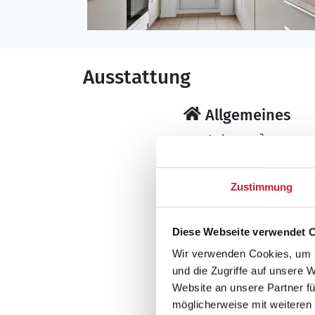
Ausstattung
Allgemeines
Anbau m²
Anzahl Haustiere 
Anzahl Personen: 
Zustimmung
Baujahr: 1978
Carport
Diese Webseite verwendet 
Grundstücksfläche
Haustiere: Nur Hu
Wir verwenden Cookies, um I
Inkl. Endreinigung
und die Zugriffe auf unsere 
Website an unsere Partner fü
Nichtraucher
möglicherweise mit weiteren
Renovierung: 202