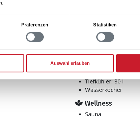
n.
²
Küche
Präferenzen
Statistiken
en: 1
Dunstabzug
Extra Backofen
n: 2
Geschirrspüler
Kaffeemaschine
n : 1
Auswahl erlauben
Kühlschrank l
cm
Mikrowelle
Tiefkühler: 30 l
Wasserkocher
Wellness
Sauna