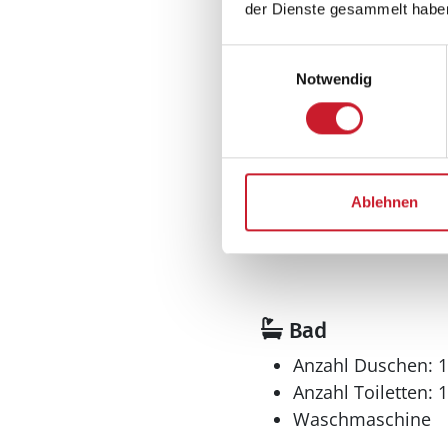
der Dienste gesammelt habe
Wohnfläche: 69 m
Einwilligungsauswahl
Schlafbereich
Notwendig
Anzahl Doppelbett
140 x 200 cm
Anzahl Einzelbette
80 x 200 cm
Anzahl Etagenbette
Ablehnen
2 Personen - 70 x 200 
Bad
Anzahl Duschen: 1
Anzahl Toiletten: 1
Waschmaschine