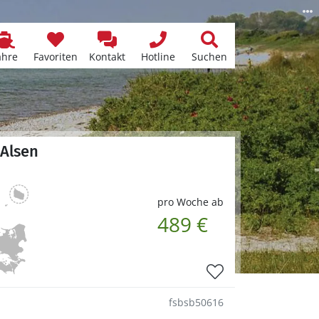
ähre
Favoriten
Kontakt
Hotline
Suchen
 Alsen
pro Woche ab
489 €
fsbsb50616