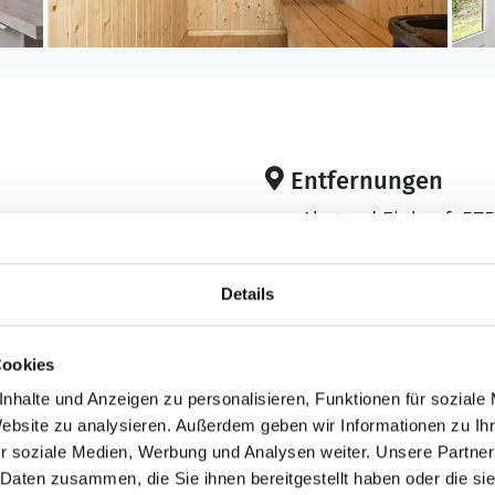
Entfernungen
Abstand Einkauf: 57
maximal: 1
Abstand Golfplatz: 1
6
Abstand Restaurant:
Details
Abstand Strand: 425
Abstand Wasser: 42
Cookies
: 849 m²
Meer
nde erlaubt
nhalte und Anzeigen zu personalisieren, Funktionen für soziale
Website zu analysieren. Außerdem geben wir Informationen zu I
r soziale Medien, Werbung und Analysen weiter. Unsere Partner
 Daten zusammen, die Sie ihnen bereitgestellt haben oder die s
2