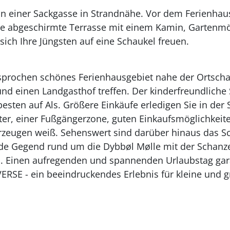
in einer Sackgasse in Strandnähe. Vor dem Ferienhaus
se abgeschirmte Terrasse mit einem Kamin, Gartenmö
sich Ihre Jüngsten auf eine Schaukel freuen.
prochen schönes Ferienhausgebiet nahe der Ortschaft
nd einen Landgasthof treffen. Der kinderfreundliche
esten auf Als. Größere Einkäufe erledigen Sie in der 
er, einer Fußgängerzone, guten Einkaufsmöglichkeit
rzeugen weiß. Sehenswert sind darüber hinaus das S
nde Gegend rund um die Dybbøl Mølle mit der Schan
. Einen aufregenden und spannenden Urlaubstag garan
RSE - ein beeindruckendes Erlebnis für kleine und g