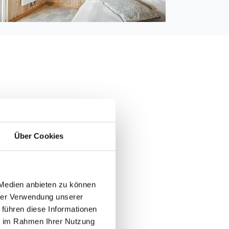
5 m
1.000 m
 1.750 m
Über Cookies
 m
5 m
 Medien anbieten zu können
hrer Verwendung unserer
 führen diese Informationen
ie im Rahmen Ihrer Nutzung