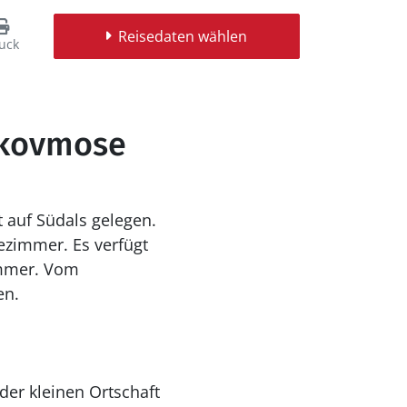
Reisedaten wählen
uck
Skovmose
 auf Südals gelegen.
zimmer. Es verfügt
immer. Vom
en.
der kleinen Ortschaft