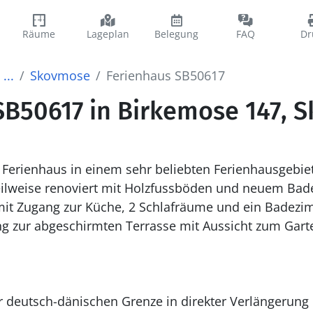
Räume
Lageplan
Belegung
FAQ
Dr
...
Skovmose
Ferienhaus SB50617
SB50617 in Birkemose 147, 
Ferienhaus in einem sehr beliebten Ferienhausgebiet
lweise renoviert mit Holzfu
ss
böden und neuem Bade
it Zugang zur Küche, 2 Schlafräume und ein Badez
 zur abgeschirmten Terrasse mit Aussicht zum Gart
 deutsch-dänischen Grenze in direkter Verlängerung 