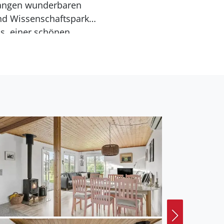
rlangen wunderbaren
und Wissenschaftspark
ss, einer schönen
Hafenfront und einer Fußgängerzone mit interessanten Geschäften, Cafés und Restaurants.