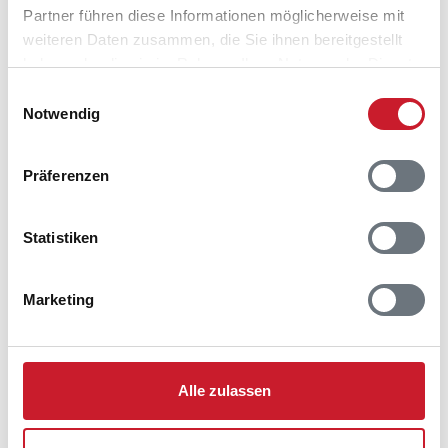
Partner führen diese Informationen möglicherweise mit
weiteren Daten zusammen, die Sie ihnen bereitgestellt
haben oder die sie im Rahmen Ihrer Nutzung der Dienste
gesammelt haben.
Einwilligungsauswahl
Notwendig
Präferenzen
Belegungskalender
Statistiken
Reisedauer auswählen
Anzahl Reisende auswählen
Marketing
Anreisetag im Belegungskalender anklicken
Sie bekommen Verfügbarkeit und Preis angezeigt
Bitte beachten Sie, dass sich bei Änderungen des
Alle zulassen
Reisezeitraumes auch Änderungen bei der
Hausbeschreibung und/oder der Ausstattung ergeben
können.