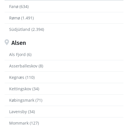
Fanø (634)
Rømø (1.491)
Südjütland (2.394)
Alsen
Als Fjord (6)
Asserballeskov (8)
Kegnæs (110)
Kettingskov (34)
Købingsmark (71)
Lavensby (34)
Mommark (127)