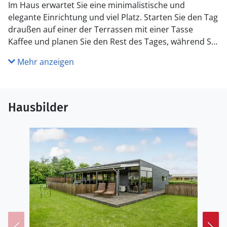
Im Haus erwartet Sie eine minimalistische und
elegante Einrichtung und viel Platz. Starten Sie den Tag
draußen auf einer der Terrassen mit einer Tasse
Kaffee und planen Sie den Rest des Tages, während Sie
den Blick im Garten schweifen lassen.
Mehr anzeigen
Der nahe gelegene Ort Sønderborg verfügt über gute
Geschäfte und eine Reihe historischer Stätten, z. B.
Dybbøl Mølle und Schloss Sønderborg. Besuchen Sie
Hausbilder
auch das lebhafte Hafenareal. Sie befinden sich hier in
der Nähe der Erlebnisparks Danfoss Universe, hier
werden Ihnen auf eine interessante Weise viele
naturwissenschaftliche Phänomene näher gebracht.