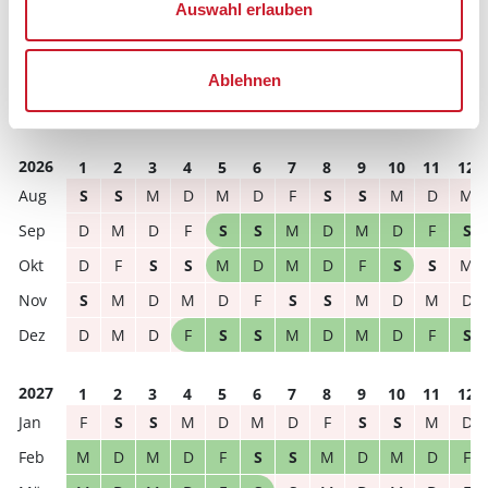
Auswahl erlauben
Reisedauer
Anzahl Reisende
Ablehnen
frei
belegt
gewählter Zeitraum
2026
1
2
3
4
5
6
7
8
9
10
11
12
S
S
M
D
M
D
F
S
S
M
D
M
D
M
D
F
S
S
M
D
M
D
F
S
D
F
S
S
M
D
M
D
F
S
S
M
S
M
D
M
D
F
S
S
M
D
M
D
D
M
D
F
S
S
M
D
M
D
F
S
2027
1
2
3
4
5
6
7
8
9
10
11
12
F
S
S
M
D
M
D
F
S
S
M
D
M
D
M
D
F
S
S
M
D
M
D
F