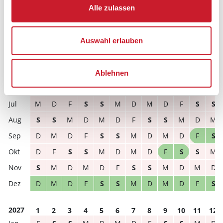
Hausbeschreibung und/oder der Ausstattung ergeben
Alle zulassen
können.
Reisedauer
Anzahl Reisende
Auswahl erlauben
frei
belegt
gewählter Zeitraum
Ablehnen
2026
1
2
3
4
5
6
7
8
9
10
11
12
M
D
F
S
S
M
D
M
D
F
S
S
S
S
M
D
M
D
F
S
S
M
D
M
D
M
D
F
S
S
M
D
M
D
F
S
D
F
S
S
M
D
M
D
F
S
S
M
S
M
D
M
D
F
S
S
M
D
M
D
D
M
D
F
S
S
M
D
M
D
F
S
2027
1
2
3
4
5
6
7
8
9
10
11
12