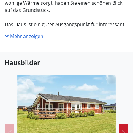
wohlige Wärme sorgt, haben Sie einen schönen Blick
auf das Grundstück.
Das Haus ist ein guter Ausgangspunkt für interessante
Ausflüge in die Umgebung. Unweit vom Haus befindet
Mehr anzeigen
sich auch die schöne Stadt Sønderborg mit
spannenden Sehenswürdigkeiten wie dem Schloss,
schönen Cafés, Restaurants und Geschäften.
Hausbilder
Verbringen Sie Ihren Urlaub in diesem luxuriösen
Ferienhaus mit allem Komfort und in der Nähe von
spannenden Sehenswürdigkeiten.