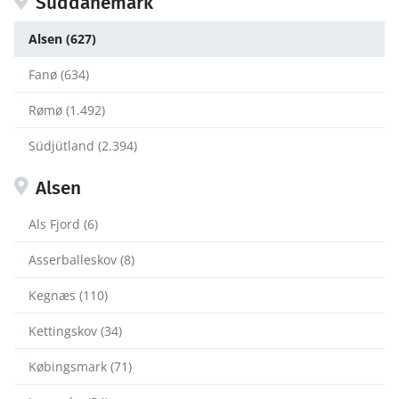
Süddänemark
Alsen (627)
Fanø (634)
Rømø (1.492)
Südjütland (2.394)
Alsen
Als Fjord (6)
Asserballeskov (8)
Kegnæs (110)
Kettingskov (34)
Købingsmark (71)