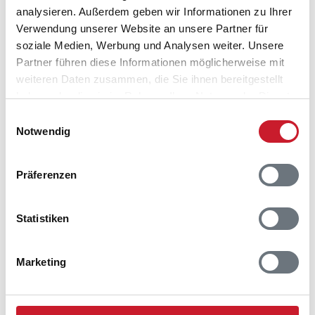
analysieren. Außerdem geben wir Informationen zu Ihrer
Verwendung unserer Website an unsere Partner für
soziale Medien, Werbung und Analysen weiter. Unsere
Partner führen diese Informationen möglicherweise mit
weiteren Daten zusammen, die Sie ihnen bereitgestellt
haben oder die sie im Rahmen Ihrer Nutzung der Dienste
gesammelt haben.
Einwilligungsauswahl
Notwendig
Belegungskalender
Präferenzen
Reisedauer auswählen
Statistiken
Anzahl Reisende auswählen
Anreisetag im Belegungskalender anklicken
Sie bekommen Verfügbarkeit und Preis angezeigt
Marketing
Bitte beachten Sie, dass sich bei Änderungen des
Reisezeitraumes auch Änderungen bei der