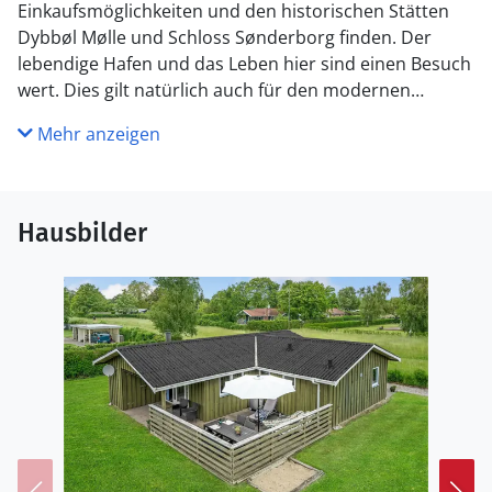
Einkaufsmöglichkeiten und den historischen Stätten
Dybbøl Mølle und Schloss Sønderborg finden. Der
lebendige Hafen und das Leben hier sind einen Besuch
wert. Dies gilt natürlich auch für den modernen
Erlebnispark Danfoss Universe, wo Sie in die Welt der
Mehr anzeigen
Technik und Physik entführt werden.
Schönen Urlaub!
Hausbilder