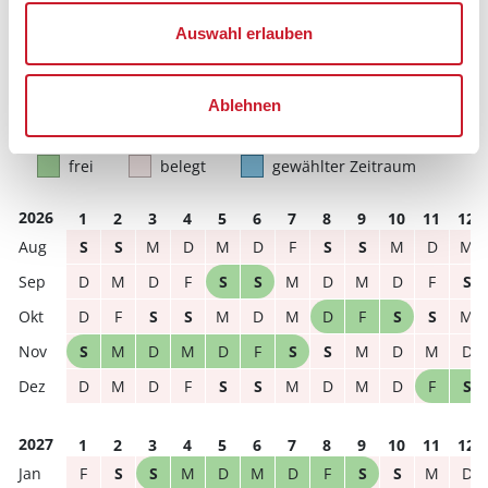
Hausbeschreibung und/oder der Ausstattung ergeben
Auswahl erlauben
können.
Reisedauer
Anzahl Reisende
Ablehnen
frei
belegt
gewählter Zeitraum
2026
1
2
3
4
5
6
7
8
9
10
11
12
S
S
M
D
M
D
F
S
S
M
D
M
D
M
D
F
S
S
M
D
M
D
F
S
D
F
S
S
M
D
M
D
F
S
S
M
S
M
D
M
D
F
S
S
M
D
M
D
D
M
D
F
S
S
M
D
M
D
F
S
2027
1
2
3
4
5
6
7
8
9
10
11
12
F
S
S
M
D
M
D
F
S
S
M
D