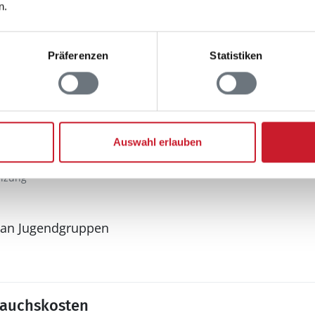
n.
Grill
Schaukel
Terrasse: 1
Präferenzen
Statistiken
Auswahl erlauben
eizung
 an Jugendgruppen
rauchskosten