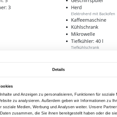
n: 5
Geschirrspüler
er: 3
Herd
Elektroherd mit Backofen
Kaffeemaschine
Kühlschrank
Mikrowelle
Tiefkühler: 40 l
Tiefkühlschrank
Wellness
Sauna
Details
r: 1
Whirlpool
Cookies
nhalte und Anzeigen zu personalisieren, Funktionen für soziale
Website zu analysieren. Außerdem geben wir Informationen zu I
Aussenbereich
r soziale Medien, Werbung und Analysen weiter. Unsere Partner
 Daten zusammen, die Sie ihnen bereitgestellt haben oder die s
hen
Gartenmöbel