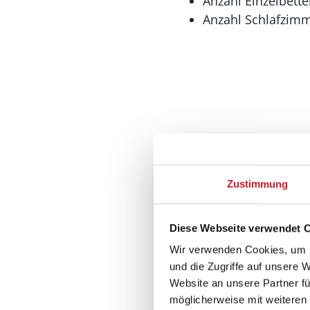
Anzahl Einzelbette
Anzahl Schlafzimm
Bad
Anzahl Duschen: 1
Zustimmung
Anzahl Badezimme
Anzahl Toiletten: 1
Diese Webseite verwendet 
Dusche
Waschmaschine
Wir verwenden Cookies, um I
und die Zugriffe auf unsere 
Multimedia
Website an unsere Partner fü
möglicherweise mit weiteren
Deutsches Fernse