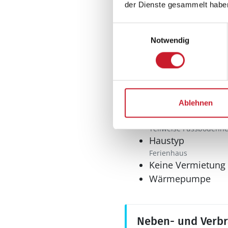
der Dienste gesammelt habe
Internet
WLAN
Einwilligungsauswahl
Notwendig
Sonstiges
Anglerfreundlich
Filetierplatz im Freien
Anglerfreundlich
Ablehnen
Fußbodenheizung
Teilweise Fussbodenh
Haustyp
Ferienhaus
Keine Vermietung
Wärmepumpe
Neben- und Verb