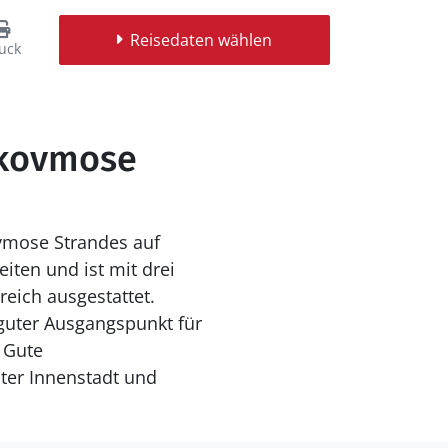
Reisedaten wählen
uck
Skovmose
ovmose Strandes auf
ten und ist mit drei
ich ausgestattet.
guter Ausgangspunkt für
 Gute
ter Innenstadt und