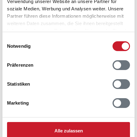
Verwendung unserer Website an unsere Partner für
soziale Medien, Werbung und Analysen weiter. Unsere
Partner führen diese Informationen möglicherweise mit
weiteren Daten zusammen, die Sie ihnen bereitgestellt
haben oder die sie im Rahmen Ihrer Nutzung der Dienste
gesammelt haben.
Einwilligungsauswahl
Notwendig
Belegungskalender
Präferenzen
Reisedauer auswählen
Anzahl Reisende auswählen
Statistiken
Anreisetag im Belegungskalender anklicken
Sie bekommen Verfügbarkeit und Preis angezeigt
Marketing
Bitte beachten Sie, dass sich bei Änderungen des
Reisezeitraumes auch Änderungen bei der
Hausbeschreibung und/oder der Ausstattung ergeben
können.
Alle zulassen