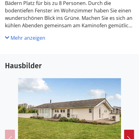
Bädern Platz für bis zu 8 Personen. Durch die
bodentiefen Fenster im Wohnzimmer haben Sie einen
wunderschönen Blick ins Grüne. Machen Sie es sich an
kühlen Abenden gemeinsam am Kaminofen gemütlich
und genießen Sie die behagliche Atmosphäre.
Mehr anzeigen
Auf der teilweise überdachten Terrasse können Sie in
bequemen Sonnenliegen entspannen und
Spezialitäten vom Grill genießen.
Hausbilder
Ein schöner Spaziergang bringt Sie vom Ferienhaus
zum Strand. Genießen Sie im Sommer Sonne und Meer
und in der Nebensaison herrliche Spaziergänge an der
frischen Luft.
Der Urlaub im Ferienhaus mit Wellness wird Ihnen
noch lange in Erinnerung bleiben.