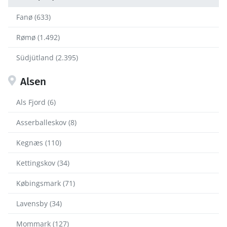
Fanø (633)
Rømø (1.492)
Südjütland (2.395)
Alsen
Als Fjord (6)
Asserballeskov (8)
Kegnæs (110)
Kettingskov (34)
Købingsmark (71)
Lavensby (34)
Mommark (127)