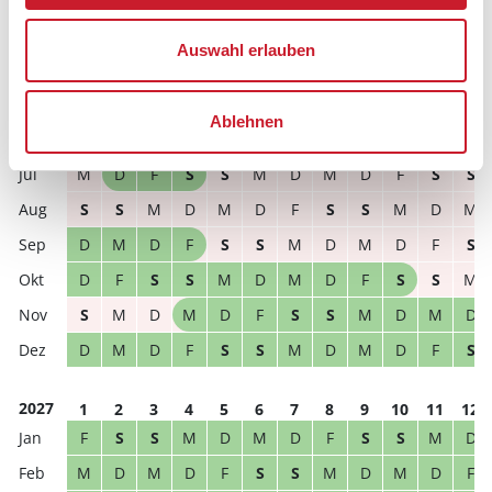
Reisedauer
Anzahl Reisende
Auswahl erlauben
frei
belegt
gewählter Zeitraum
Ablehnen
2026
1
2
3
4
5
6
7
8
9
10
11
12
M
D
F
S
S
M
D
M
D
F
S
S
S
S
M
D
M
D
F
S
S
M
D
M
D
M
D
F
S
S
M
D
M
D
F
S
D
F
S
S
M
D
M
D
F
S
S
M
S
M
D
M
D
F
S
S
M
D
M
D
D
M
D
F
S
S
M
D
M
D
F
S
2027
1
2
3
4
5
6
7
8
9
10
11
12
F
S
S
M
D
M
D
F
S
S
M
D
M
D
M
D
F
S
S
M
D
M
D
F