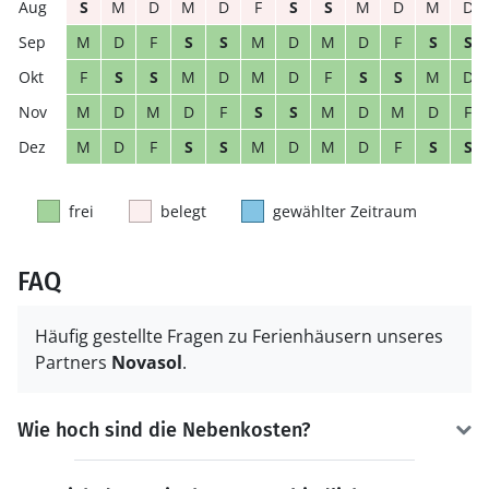
S
M
D
M
D
F
S
S
M
D
M
D
M
D
F
S
S
M
D
M
D
F
S
S
F
S
S
M
D
M
D
F
S
S
M
D
M
D
M
D
F
S
S
M
D
M
D
F
M
D
F
S
S
M
D
M
D
F
S
S
frei
belegt
gewählter Zeitraum
FAQ
Häufig gestellte Fragen zu Ferienhäusern unseres
Partners
Novasol
.
Wie hoch sind die Nebenkosten?