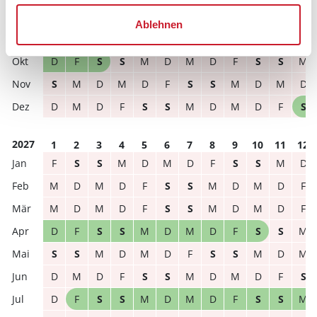
S
S
M
D
M
D
F
S
S
M
D
M
Ablehnen
D
M
D
F
S
S
M
D
M
D
F
S
D
F
S
S
M
D
M
D
F
S
S
M
S
M
D
M
D
F
S
S
M
D
M
D
D
M
D
F
S
S
M
D
M
D
F
S
2027
1
2
3
4
5
6
7
8
9
10
11
12
F
S
S
M
D
M
D
F
S
S
M
D
M
D
M
D
F
S
S
M
D
M
D
F
M
D
M
D
F
S
S
M
D
M
D
F
D
F
S
S
M
D
M
D
F
S
S
M
S
S
M
D
M
D
F
S
S
M
D
M
D
M
D
F
S
S
M
D
M
D
F
S
D
F
S
S
M
D
M
D
F
S
S
M