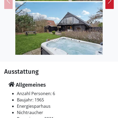
es beherbergt ein Museum über die lokale Geschichte.
Mehr in diesem Zusammenhang wird Ihnen im
Historiecenter Dybböl Banke erzählt. Die Insel Als ist
auch ein gutes Urlaubsziel für Windsurfer, die Ihren
Sport hier ausleben können!
Ausstattung
Allgemeines
Anzahl Personen: 6
Baujahr: 1965
Energiesparhaus
Nichtraucher