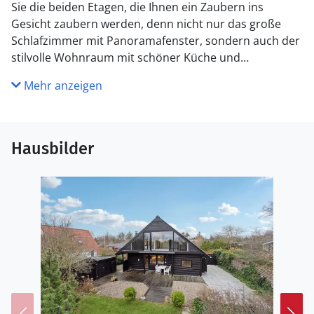
Sie die beiden Etagen, die Ihnen ein Zaubern ins
Gesicht zaubern werden, denn nicht nur das große
Schlafzimmer mit Panoramafenster, sondern auch der
stilvolle Wohnraum mit schöner Küche und
gemütlichen Sofas laden zum Verweilen mit
Mehr anzeigen
Kaminfeuer ein.
Nicht nur die Nähe zum Strand, sondern auch der
Garten werden Sie ins Freie locken. Grillen und essen
Hausbilder
Sie auf der großen Holzterrasse oder entspannen sich
im Whirlpool unter freiem Himmel.
Auf der nahe gelegenen Halbinsel Kegnäs gibt es
hervorragende Badestrände. Legen Sie sich in die
Dünen und hören Sie dem beruhigenden Wellengang
zu. Auf Als gibt es, trotz ihrer kleinen Fläche, bekannte
Mühlen und Geschichte zu erleben, z.B. im Schloss
Augustenborg, seinem Park und seiner Schlosskirche.
Ein Schloss zu besichtigen, gibt es auch in Sonderborg,