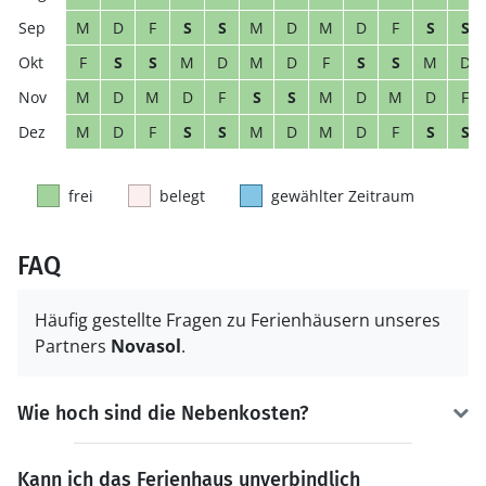
M
D
F
S
S
M
D
M
D
F
S
S
F
S
S
M
D
M
D
F
S
S
M
D
M
D
M
D
F
S
S
M
D
M
D
F
M
D
F
S
S
M
D
M
D
F
S
S
frei
belegt
gewählter Zeitraum
FAQ
Häufig gestellte Fragen zu Ferienhäusern unseres
Partners
Novasol
.
Wie hoch sind die Nebenkosten?
Kann ich das Ferienhaus unverbindlich