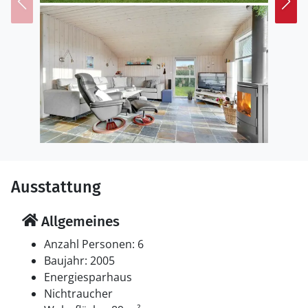
Sandburgen bauen, sich in der Sonne bräunen und
baden gehen können.
Ihre Familie und Sie werden dieses Domizil genießen,
denn hier finden Sie moderne Ausstattung mit
Fußheizung im Badezimmer und hoher Decke im
Wohnzimmer.
Ausstattung
Allgemeines
Anzahl Personen: 6
Baujahr: 2005
Energiesparhaus
Nichtraucher