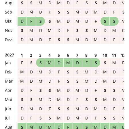
S
S
M
D
M
D
F
S
S
M
D
M
D
M
D
F
S
S
M
D
M
D
F
S
D
F
S
S
M
D
M
D
F
S
S
M
S
M
D
M
D
F
S
S
M
D
M
D
D
M
D
F
S
S
M
D
M
D
F
S
2027
1
2
3
4
5
6
7
8
9
10
11
12
F
S
S
M
D
M
D
F
S
S
M
D
M
D
M
D
F
S
S
M
D
M
D
F
M
D
M
D
F
S
S
M
D
M
D
F
D
F
S
S
M
D
M
D
F
S
S
M
S
S
M
D
M
D
F
S
S
M
D
M
D
M
D
F
S
S
M
D
M
D
F
S
D
F
S
S
M
D
M
D
F
S
S
M
S
M
D
M
D
F
S
S
M
D
M
D