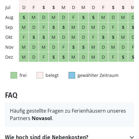
D
F
S
S
M
D
M
D
F
S
S
M
S
M
D
M
D
F
S
S
M
D
M
D
M
D
F
S
S
M
D
M
D
F
S
S
F
S
S
M
D
M
D
F
S
S
M
D
M
D
M
D
F
S
S
M
D
M
D
F
M
D
F
S
S
M
D
M
D
F
S
S
frei
belegt
gewählter Zeitraum
FAQ
Häufig gestellte Fragen zu Ferienhäusern unseres
Partners
Novasol
.
Wie hoch sind die Nebenkosten?