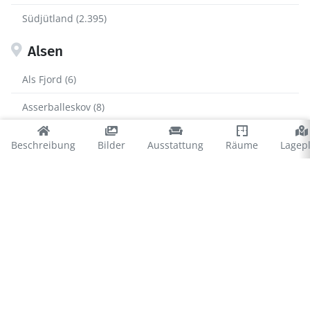
Südjütland (2.395)
Alsen
Als Fjord (6)
Asserballeskov (8)
Kegnæs (110)
Beschreibung
Bilder
Ausstattung
Räume
Lagep
Kettingskov (34)
Købingsmark (71)
Lavensby (34)
Mommark (127)
Nordborg (9)
Skovmose (239)