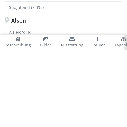
Südjütland (2.395)
Alsen
Als Fjord (6)
Asserballeskov (8)
Beschreibung
Bilder
Ausstattung
Räume
Lagep
Kegnæs (110)
Kettingskov (34)
Købingsmark (71)
Lavensby (34)
Mommark (127)
Nordborg (9)
Skovmose (239)