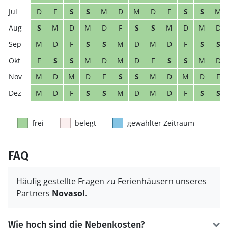
D
F
S
S
M
D
M
D
F
S
S
M
S
M
D
M
D
F
S
S
M
D
M
D
M
D
F
S
S
M
D
M
D
F
S
S
F
S
S
M
D
M
D
F
S
S
M
D
M
D
M
D
F
S
S
M
D
M
D
F
M
D
F
S
S
M
D
M
D
F
S
S
frei
belegt
gewählter Zeitraum
FAQ
Häufig gestellte Fragen zu Ferienhäusern unseres
Partners
Novasol
.
Wie hoch sind die Nebenkosten?