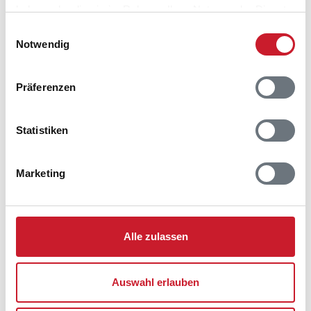
haben oder die sie im Rahmen Ihrer Nutzung der Dienste
gesammelt haben.
Einwilligungsauswahl
Notwendig
Belegungskalender
Präferenzen
Reisedauer auswählen
Anzahl Reisende auswählen
Statistiken
Anreisetag im Belegungskalender anklicken
Sie bekommen Verfügbarkeit und Preis angezeigt
Marketing
Bitte beachten Sie, dass sich bei Änderungen des
Reisezeitraumes auch Änderungen bei der
Hausbeschreibung und/oder der Ausstattung ergeben
können.
Alle zulassen
Reisedauer
Anzahl Reisende
Auswahl erlauben
frei
belegt
gewählter Zeitraum