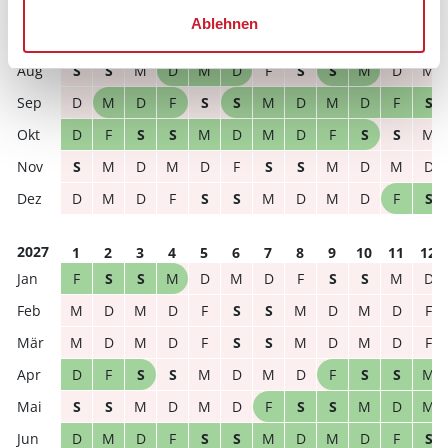
Ablehnen
2026
1
2
3
4
5
6
7
8
9
10
11
12
S
S
M
D
M
D
F
S
S
M
D
M
D
M
D
F
S
S
M
D
M
D
F
S
D
F
S
S
M
D
M
D
F
S
S
M
S
M
D
M
D
F
S
S
M
D
M
D
D
M
D
F
S
S
M
D
M
D
F
S
2027
1
2
3
4
5
6
7
8
9
10
11
12
F
S
S
M
D
M
D
F
S
S
M
D
M
D
M
D
F
S
S
M
D
M
D
F
M
D
M
D
F
S
S
M
D
M
D
F
D
F
S
S
M
D
M
D
F
S
S
M
S
S
M
D
M
D
F
S
S
M
D
M
D
M
D
F
S
S
M
D
M
D
F
S