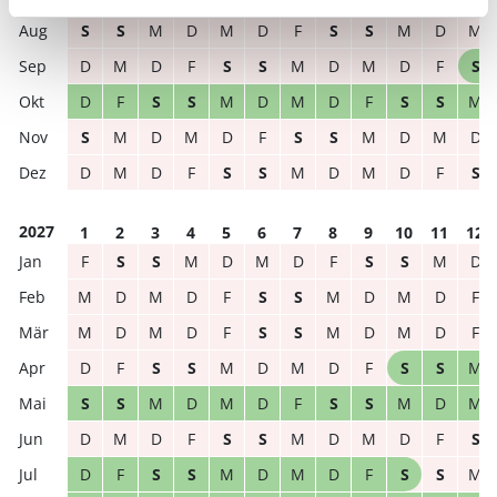
S
S
M
D
M
D
F
S
S
M
D
M
D
M
D
F
S
S
M
D
M
D
F
S
D
F
S
S
M
D
M
D
F
S
S
M
S
M
D
M
D
F
S
S
M
D
M
D
D
M
D
F
S
S
M
D
M
D
F
S
2027
1
2
3
4
5
6
7
8
9
10
11
12
F
S
S
M
D
M
D
F
S
S
M
D
M
D
M
D
F
S
S
M
D
M
D
F
M
D
M
D
F
S
S
M
D
M
D
F
D
F
S
S
M
D
M
D
F
S
S
M
S
S
M
D
M
D
F
S
S
M
D
M
D
M
D
F
S
S
M
D
M
D
F
S
D
F
S
S
M
D
M
D
F
S
S
M