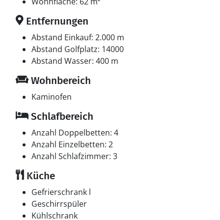
In der Ferienunterkunft gibt es 1 Fernseher mit Smart-
Wohnfläche: 62 m²
TV.1 Chromecast. Keine Fernsehsender - nur
Entfernungen
Streaming. Es steht kabellose Internetverbindung zur
Verfügung.
Abstand Einkauf: 2.000 m
Abstand Golfplatz: 14000
Abstand Wasser: 400 m
Wohnbereich
Kaminofen
Schlafbereich
Anzahl Doppelbetten: 4
Anzahl Einzelbetten: 2
Anzahl Schlafzimmer: 3
Küche
Gefrierschrank l
Geschirrspüler
Kühlschrank