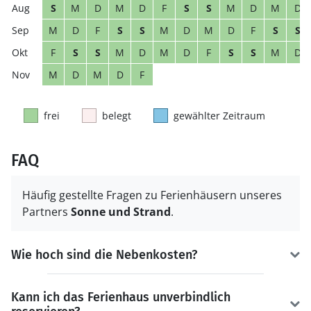
S
M
D
M
D
F
S
S
M
D
M
D
M
D
F
S
S
M
D
M
D
F
S
S
F
S
S
M
D
M
D
F
S
S
M
D
M
D
M
D
F
frei
belegt
gewählter Zeitraum
FAQ
Häufig gestellte Fragen zu Ferienhäusern unseres
Partners
Sonne und Strand
.
Wie hoch sind die Nebenkosten?
Kann ich das Ferienhaus unverbindlich